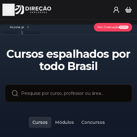
Open main menu
Assine já
Pós-Graduação
NOVO
Início
Cursos
Cursos espalhados por
todo Brasil
Cursos
Módulos
Concursos