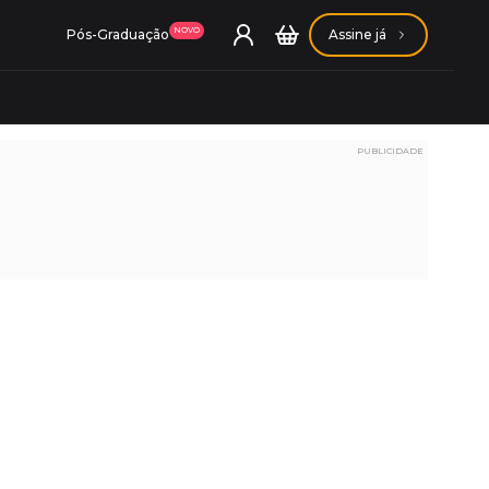
NOVO
Pós-Graduação
Assine já
PUBLICIDADE
ação Getúlio Vargas
ação Carlos Chagas
Conheça nossas assinaturas
Conheça nossas assinaturas