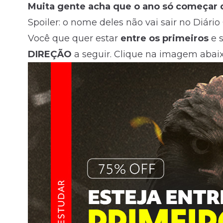
Muita gente acha que o ano só começar d
Spoiler: o nome deles não vai sair no Diári
Você que quer estar
entre os primeiros
e s
DIREÇÃO
a seguir. Clique na imagem abai