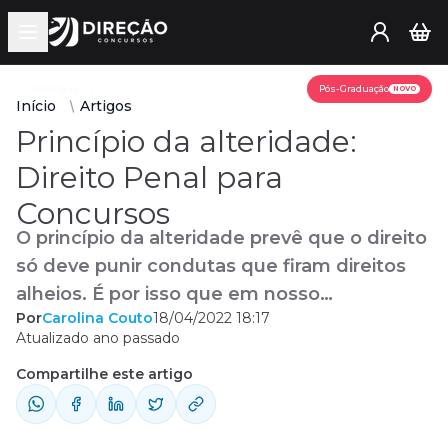
Open main menu
Assine já
Pós-Graduação
NOVO
Início
Artigos
Princípio da alteridade:
Direito Penal para
Concursos
O princípio da alteridade prevê que o direito
só deve punir condutas que firam direitos
alheios. É por isso que em nosso
Por
Carolina Couto
18/04/2022 18:17
ordenamento jurídico, a autolesão e a
Atualizado ano passado
tentativa de suicídio não são punidos, pois
Compartilhe este artigo
atingem apenas a própria pessoa. Não
confunda: Não confundam com o crime de
“instigação ao suicídio ou autolesão”, esse