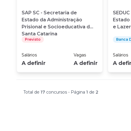
SAP SC - Secretaria de
SEDUC 
Estado da Administração
Estado
Prisional e Socioeducativa de
e Laze
Santa Catarina
Previsto
Banca D
Salários
Vagas
Salários
A definir
A definir
A defi
Total de
17
concurso
s
- Página
1
de
2