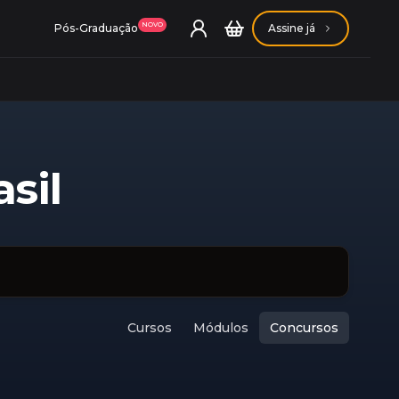
NOVO
Pós-Graduação
Assine já
sil
ação Getúlio Vargas
ação Carlos Chagas
Cursos
Módulos
Concursos
Conheça nossas assinaturas
Conheça nossas assinaturas