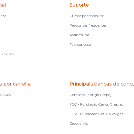
nal
Suporte
ados
Cursos por concurso
Perguntas frequentes
Assinaturas
Fale conosco
ivacidade
o
 por carreira
Principais bancas de conc
liciais
Cebraspe (antigo Cespe)
FCC - Fundação Carlos Chagas
FGV - Fundação Getúlio Vargas
Cesgranrio
l