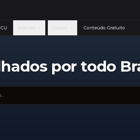
TCU
Notícias
Cursos
Conteúdo Gratuito
Estado
Banca
cias Reguladoras
AC
AL
AM
AP
BA
CE
Cebraspe
hados por todo Bra
role
DF
ES
GO
MA
MG
MT
FGV - Fund
ceira
MS
PA
PB
PE
PI
PR
Cesgranrio
lativa
RJ
RN
RO
RR
RS
SC
FCC - Fund
ologia
SE
SP
TO
Ver mais
Ver mais
mais