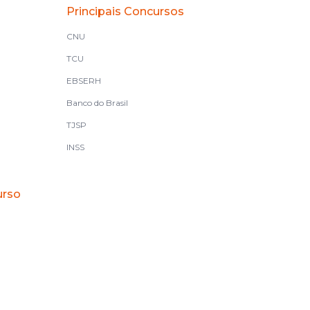
Principais Concursos
CNU
TCU
EBSERH
Banco do Brasil
TJSP
INSS
urso