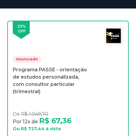
23
%
OFF
Anunciado
Programa PASSE - orientação
de estudos personalizada,
com consultor particular
(trimestral)
De
R$ 1.049,70
R$ 67,36
Por
12
x de
Ou
R$ 727,44
à vista