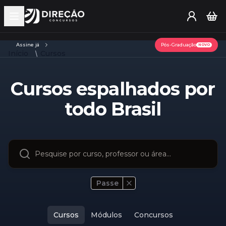
Open main menu
Assine já
Pós-Graduação
NOVO
Início
Cursos
Cursos espalhados por
todo Brasil
Passe
Cursos
Módulos
Concursos