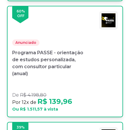
60
%
OFF
Anunciado
Programa PASSE - orientação
de estudos personalizada,
com consultor particular
(anual)
De
R$ 4.198,80
R$ 139,96
Por
12
x de
Ou
R$ 1.511,57
à vista
39
%