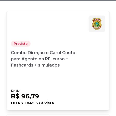
Previsto
Combo Direção e Carol Couto
para Agente da PF: curso +
flashcards + simulados
12
x de
R$ 96,79
Ou
R$ 1.045,33
à vista