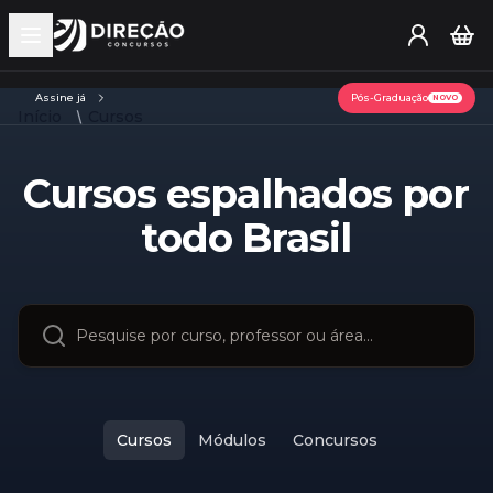
Open main menu
Assine já
Pós-Graduação
NOVO
Início
Cursos
Cursos espalhados por
todo Brasil
Cursos
Módulos
Concursos