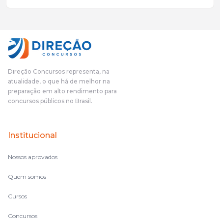
mais excelentes cargos da administração pública.Eu sempre
gostei muito e indico, indico demais porque é um excelente
cursinho! Esse programa das entrevistas foi muito
fundamental na minha derrota no ano passado para que eu
pudesse enxergar o que eu errei e corrigir minha rota.E além
das aulas vocês(Direção Concursos), que fizeram um
cronograma na Turma dos Feras, e isso é muito bom, porque
Direção Concursos representa, na
o aluno, além de ter que estudar, ele tem que perder tempo
atualidade, o que há de melhor na
fazendo um cronograma, num pós- edital é muito
preparação em alto rendimento para
complicado, é uma avalanche de informação, então vocês
concursos públicos no Brasil.
terem feito isso é muito bacana, porque quando eu me sentia
perdido, eu ia para a tela lá, eu ia pra aula de sábado, pra aula
de noite, então assim, vocês me ajudavam a não ficar perdido
Institucional
no volume de matérias.
Nossos aprovados
Quem somos
Cursos
Concursos