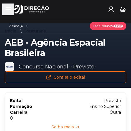
Open main menu
Assine já
Pós-Graduação
NOVO
Início
Concursos
AEB - Agência Espacial
Brasileira
Concurso Nacional - Previsto
Confira o edital
Edital
Previsto
Formação
Ensino Superior
Carreira
Outra
0
Saiba mais