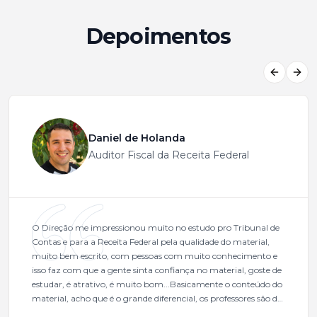
Depoimentos
Previous
Next
Daniel de Holanda
Auditor Fiscal da Receita Federal
O Direção me impressionou muito no estudo pro Tribunal de
Contas e para a Receita Federal pela qualidade do material,
muito bem escrito, com pessoas com muito conhecimento e
isso faz com que a gente sinta confiança no material, goste de
estudar, é atrativo, é muito bom...Basicamente o conteúdo do
material, acho que é o grande diferencial, os professores são de
excelente qualidade, todos gabaritados, todos com um dos