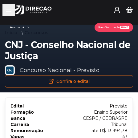
Open main menu
Assine já
Pós-Graduação
NOVO
Início
Concursos
CNJ - Conselho Nacional de
Justiça
Concurso Nacional - Previsto
Confira o edital
Edital
Previsto
Formação
Ensino Superior
Banca
CESPE / CEBRASPE
Carreira
Tribunal
Remuneração
até R$ 13.994,78
Vagas
43