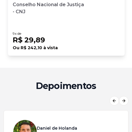
Conselho Nacional de Justiça
- CNJ
9
x de
R$ 29,89
Ou
R$ 242,10
à vista
Depoimentos
Previous
Next
Daniel de Holanda