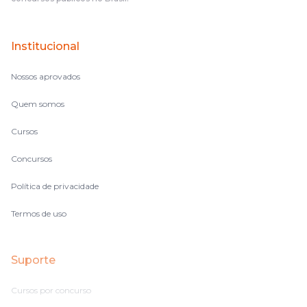
terem feito isso é muito bacana, porque quando eu me sentia
perdido, eu ia para a tela lá, eu ia pra aula de sábado, pra aula
de noite, então assim, vocês me ajudavam a não ficar perdido
Institucional
no volume de matérias.
Nossos aprovados
Quem somos
Cursos
Concursos
Política de privacidade
Termos de uso
Suporte
Cursos por concurso