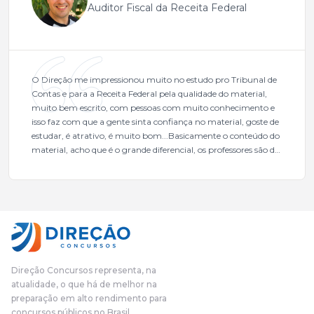
Auditor Fiscal da Receita Federal
O Direção me impressionou muito no estudo pro Tribunal de
Contas e para a Receita Federal pela qualidade do material,
muito bem escrito, com pessoas com muito conhecimento e
isso faz com que a gente sinta confiança no material, goste de
estudar, é atrativo, é muito bom...Basicamente o conteúdo do
material, acho que é o grande diferencial, os professores são de
excelente qualidade, todos gabaritados, todos com um dos
mais excelentes cargos da administração pública.Eu sempre
gostei muito e indico, indico demais porque é um excelente
cursinho! Esse programa das entrevistas foi muito
fundamental na minha derrota no ano passado para que eu
pudesse enxergar o que eu errei e corrigir minha rota.E além
das aulas vocês(Direção Concursos), que fizeram um
cronograma na Turma dos Feras, e isso é muito bom, porque
Direção Concursos representa, na
o aluno, além de ter que estudar, ele tem que perder tempo
atualidade, o que há de melhor na
fazendo um cronograma, num pós- edital é muito
preparação em alto rendimento para
complicado, é uma avalanche de informação, então vocês
concursos públicos no Brasil.