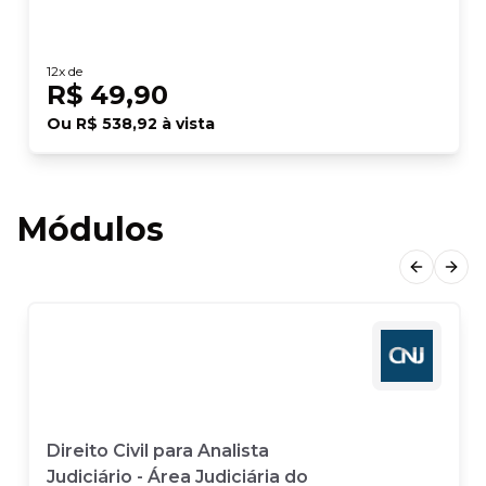
12
x de
R$ 49,90
Ou
R$ 538,92
à vista
Módulos
Previous
Next
Direito Civil para Analista
Judiciário - Área Judiciária do