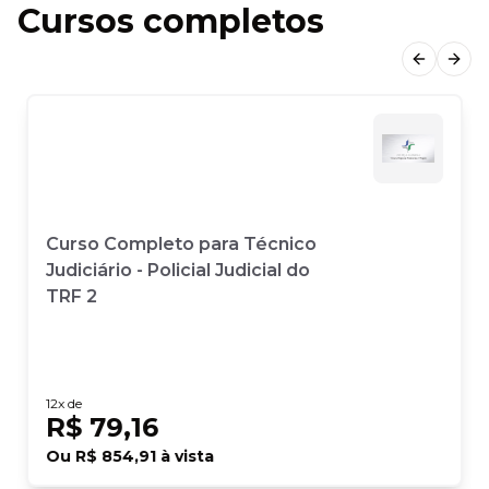
Cursos completos
Previous
Next
Curso Completo para Técnico
Judiciário - Policial Judicial do
TRF 2
12
x de
R$ 79,16
Ou
R$ 854,91
à vista