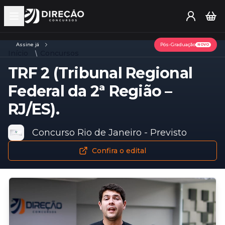
Open main menu
Assine já
Pós-Graduação
NOVO
Início
Concursos
TRF 2 (Tribunal Regional
Federal da 2ª Região –
RJ/ES).
Concurso Rio de Janeiro - Previsto
Confira o edital