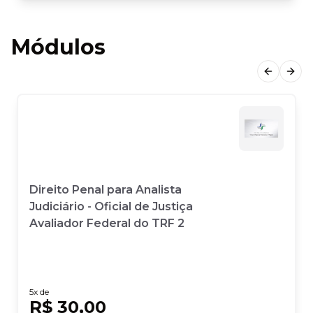
Módulos
Previous
Next
Direito Penal para Analista
Judiciário - Oficial de Justiça
Avaliador Federal do TRF 2
5
x de
R$ 30,00