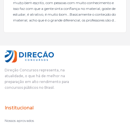
muito bem escrito, com pessoas com muito conhecimento e
isso faz com que a gente sinta confiança no material, goste de
estudar, é atrativo, é muito bom...Basicamente o conteúdo do
material, acho que é o grande diferencial, os professores são de
excelente qualidade, todos gabaritados, todos com um dos
mais excelentes cargos da administração pública.Eu sempre
gostei muito e indico, indico demais porque é um excelente
cursinho! Esse programa das entrevistas foi muito
fundamental na minha derrota no ano passado para que eu
pudesse enxergar o que eu errei e corrigir minha rota.E além
das aulas vocês(Direção Concursos), que fizeram um
cronograma na Turma dos Feras, e isso é muito bom, porque
Direção Concursos representa, na
o aluno, além de ter que estudar, ele tem que perder tempo
atualidade, o que há de melhor na
fazendo um cronograma, num pós- edital é muito
preparação em alto rendimento para
complicado, é uma avalanche de informação, então vocês
concursos públicos no Brasil.
terem feito isso é muito bacana, porque quando eu me sentia
perdido, eu ia para a tela lá, eu ia pra aula de sábado, pra aula
de noite, então assim, vocês me ajudavam a não ficar perdido
Institucional
no volume de matérias.
Nossos aprovados