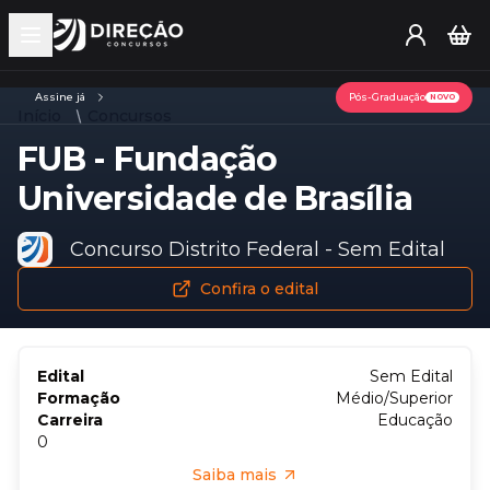
Open main menu
Assine já
Pós-Graduação
NOVO
Início
Concursos
FUB - Fundação
Universidade de Brasília
Concurso Distrito Federal - Sem Edital
Confira o edital
Edital
Sem Edital
Formação
Médio/Superior
Carreira
Educação
0
Saiba mais