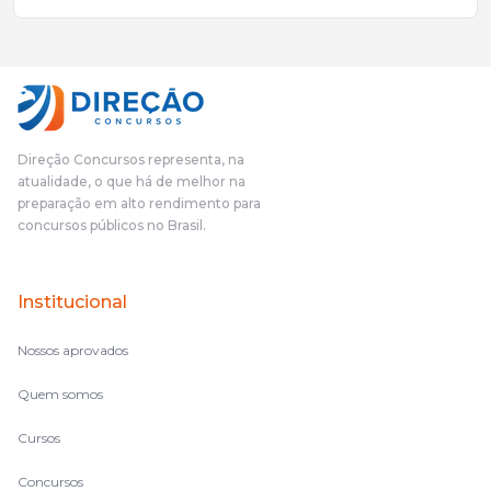
mais excelentes cargos da administração pública.Eu sempre
gostei muito e indico, indico demais porque é um excelente
cursinho! Esse programa das entrevistas foi muito
fundamental na minha derrota no ano passado para que eu
pudesse enxergar o que eu errei e corrigir minha rota.E além
das aulas vocês(Direção Concursos), que fizeram um
cronograma na Turma dos Feras, e isso é muito bom, porque
Direção Concursos representa, na
o aluno, além de ter que estudar, ele tem que perder tempo
atualidade, o que há de melhor na
fazendo um cronograma, num pós- edital é muito
preparação em alto rendimento para
complicado, é uma avalanche de informação, então vocês
concursos públicos no Brasil.
terem feito isso é muito bacana, porque quando eu me sentia
perdido, eu ia para a tela lá, eu ia pra aula de sábado, pra aula
de noite, então assim, vocês me ajudavam a não ficar perdido
Institucional
no volume de matérias.
Nossos aprovados
Quem somos
Cursos
Concursos