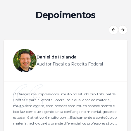
Depoimentos
Previous
Next
Daniel de Holanda
Auditor Fiscal da Receita Federal
O Direção me impressionou muito no estudo pro Tribunal de
Contas e para a Receita Federal pela qualidade do material,
muito bem escrito, com pessoas com muito conhecimento e
isso faz com que a gente sinta confiança no material, goste de
estudar, é atrativo, é muito bom...Basicamente o conteúdo do
material, acho que é o grande diferencial, os professores são de
excelente qualidade, todos gabaritados, todos com um dos