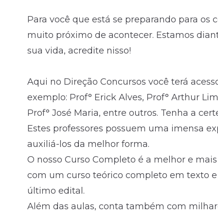
Para você que está se preparando para os c
Fale com o time comercial
muito próximo de acontecer. Estamos dia
sua vida, acredite nisso!
Aqui no Direção Concursos você terá acess
exemplo: Prof° Erick Alves, Prof° Arthur Lim
Prof° José Maria, entre outros. Tenha a cer
Estes professores possuem uma imensa exp
auxiliá-los da melhor forma.
O nosso Curso Completo é a melhor e mais
com um curso teórico completo em texto e
último edital.
Além das aulas, conta também com milhare