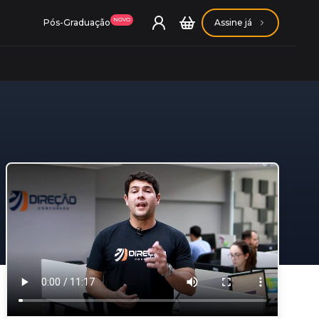
NOVO
Pós-Graduação
Assine já
ação Getúlio Vargas
ação Carlos Chagas
Conheça nossas assinaturas
Conheça nossas assinaturas