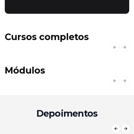
Cursos completos
Previous
Next
Módulos
Previous
Next
Depoimentos
Previous
Next