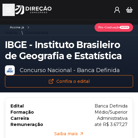
Open main menu
Assine já
Pós-Graduação
NOVO
Início
Concursos
IBGE - Instituto Brasileiro
de Geografia e Estatística
Concurso Nacional - Banca Definida
Confira o edital
Edital
Banca Definida
Formação
Médio/Superior
Carreira
Administrativa
Remuneração
até R$ 3.677,27
Saiba mais