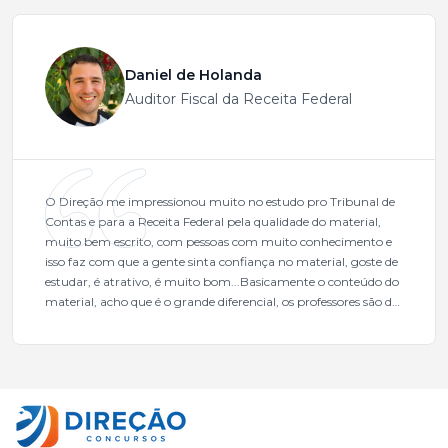
Daniel de Holanda
Auditor Fiscal da Receita Federal
O Direção me impressionou muito no estudo pro Tribunal de
Contas e para a Receita Federal pela qualidade do material,
muito bem escrito, com pessoas com muito conhecimento e
isso faz com que a gente sinta confiança no material, goste de
estudar, é atrativo, é muito bom...Basicamente o conteúdo do
material, acho que é o grande diferencial, os professores são de
excelente qualidade, todos gabaritados, todos com um dos
mais excelentes cargos da administração pública.Eu sempre
gostei muito e indico, indico demais porque é um excelente
cursinho! Esse programa das entrevistas foi muito
fundamental na minha derrota no ano passado para que eu
pudesse enxergar o que eu errei e corrigir minha rota.E além
das aulas vocês(Direção Concursos), que fizeram um