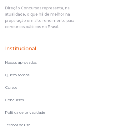
cronograma na Turma dos Feras, e isso é muito bom, porque
Direção Concursos representa, na
o aluno, além de ter que estudar, ele tem que perder tempo
atualidade, o que há de melhor na
fazendo um cronograma, num pós- edital é muito
preparação em alto rendimento para
complicado, é uma avalanche de informação, então vocês
concursos públicos no Brasil.
terem feito isso é muito bacana, porque quando eu me sentia
perdido, eu ia para a tela lá, eu ia pra aula de sábado, pra aula
de noite, então assim, vocês me ajudavam a não ficar perdido
Institucional
no volume de matérias.
Nossos aprovados
Quem somos
Cursos
Concursos
Política de privacidade
Termos de uso