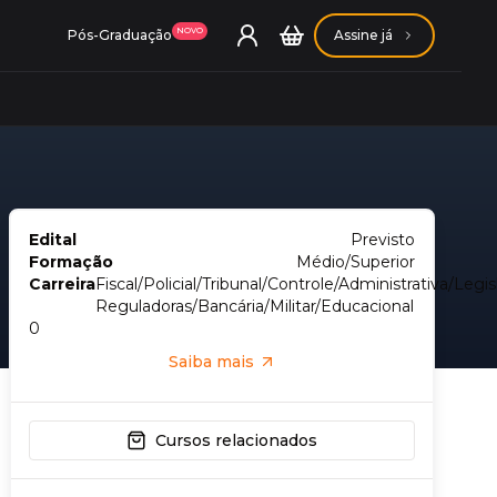
NOVO
Pós-Graduação
Assine já
Edital
Previsto
ação Getúlio Vargas
Formação
Médio/Superior
Carreira
Fiscal/Policial/Tribunal/Controle/Administrativa/Legi
Reguladoras/Bancária/Militar/Educacional
ação Carlos Chagas
0
Saiba mais
Cursos relacionados
Conheça nossas assinaturas
Conheça nossas assinaturas