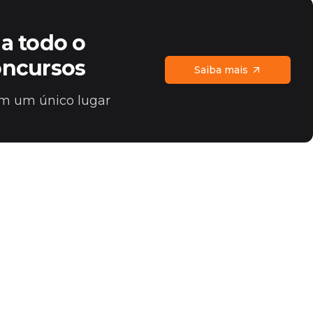
a todo o
oncursos
Saiba mais
 em um único lugar