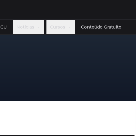
TCU
Notícias
Cursos
Conteúdo Gratuito
Estado
Banca
cias Reguladoras
AC
AL
AM
AP
BA
CE
Cebraspe
role
DF
ES
GO
MA
MG
MT
FGV - Fund
ceira
MS
PA
PB
PE
PI
PR
Cesgranrio
lativa
RJ
RN
RO
RR
RS
SC
FCC - Fund
ologia
SE
SP
TO
Ver mais
Ver mais
mais