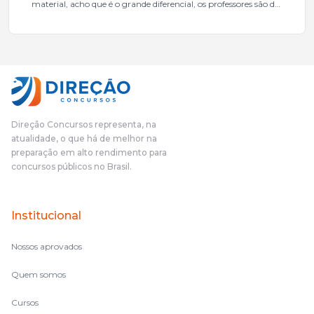
material, acho que é o grande diferencial, os professores são de
excelente qualidade, todos gabaritados, todos com um dos
mais excelentes cargos da administração pública.Eu sempre
gostei muito e indico, indico demais porque é um excelente
cursinho! Esse programa das entrevistas foi muito
fundamental na minha derrota no ano passado para que eu
pudesse enxergar o que eu errei e corrigir minha rota.E além
das aulas vocês(Direção Concursos), que fizeram um
cronograma na Turma dos Feras, e isso é muito bom, porque
Direção Concursos representa, na
o aluno, além de ter que estudar, ele tem que perder tempo
atualidade, o que há de melhor na
fazendo um cronograma, num pós- edital é muito
preparação em alto rendimento para
complicado, é uma avalanche de informação, então vocês
concursos públicos no Brasil.
terem feito isso é muito bacana, porque quando eu me sentia
perdido, eu ia para a tela lá, eu ia pra aula de sábado, pra aula
de noite, então assim, vocês me ajudavam a não ficar perdido
Institucional
no volume de matérias.
Nossos aprovados
Quem somos
Cursos