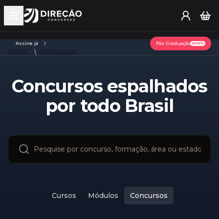
Open main menu
Assine já
Pós-Graduação
NOVO
Início
Concursos
Concursos espalhados
por todo Brasil
Cursos
Módulos
Concursos