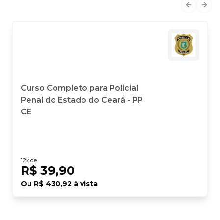
Previous
Next
Curso Completo para Policial
Penal do Estado do Ceará - PP
CE
12
x de
R$ 39,90
Ou
R$ 430,92
à vista