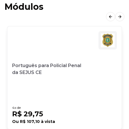
Módulos
Previous
Next
Português para Policial Penal
da SEJUS CE
4
x de
R$ 29,75
Ou
R$ 107,10
à vista