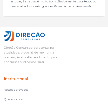
estudar, é atrativo, é muito bom...Basicamente o conteúdo do
material, acho que é o grande diferencial, os professores são de
excelente qualidade, todos gabaritados, todos com um dos
mais excelentes cargos da administração pública.Eu sempre
gostei muito e indico, indico demais porque é um excelente
cursinho! Esse programa das entrevistas foi muito
fundamental na minha derrota no ano passado para que eu
pudesse enxergar o que eu errei e corrigir minha rota.E além
das aulas vocês(Direção Concursos), que fizeram um
cronograma na Turma dos Feras, e isso é muito bom, porque
Direção Concursos representa, na
o aluno, além de ter que estudar, ele tem que perder tempo
atualidade, o que há de melhor na
fazendo um cronograma, num pós- edital é muito
preparação em alto rendimento para
complicado, é uma avalanche de informação, então vocês
concursos públicos no Brasil.
terem feito isso é muito bacana, porque quando eu me sentia
perdido, eu ia para a tela lá, eu ia pra aula de sábado, pra aula
de noite, então assim, vocês me ajudavam a não ficar perdido
Institucional
no volume de matérias.
Nossos aprovados
Quem somos