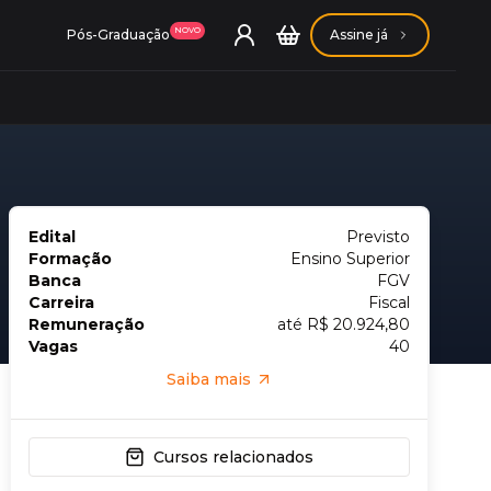
NOVO
Pós-Graduação
Assine já
Edital
Previsto
ação Getúlio Vargas
Formação
Ensino Superior
Banca
FGV
Carreira
Fiscal
ação Carlos Chagas
Remuneração
até R$ 20.924,80
Vagas
40
Saiba mais
Cursos relacionados
Conheça nossas assinaturas
Conheça nossas assinaturas