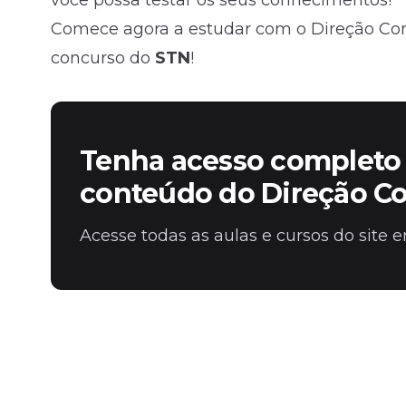
você possa testar os seus conhecimentos!
Comece agora a estudar com o Direção Conc
concurso do
STN
!
Tenha acesso completo 
conteúdo do Direção C
Acesse todas as aulas e cursos do site