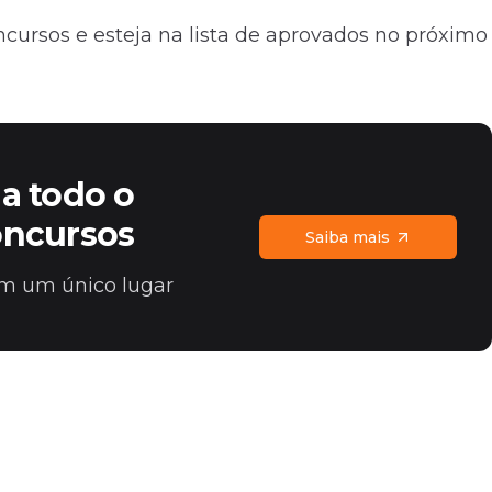
ursos e esteja na lista de aprovados no próximo
a todo o
oncursos
Saiba mais
 em um único lugar