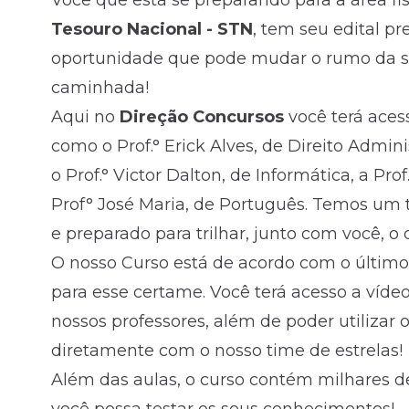
Você que está se preparando para a área fis
Tesouro Nacional - STN
, tem seu edital pr
Fale com o time comercial
oportunidade que pode mudar o rumo da sua
caminhada!
Aqui no
Direção Concursos
você terá aces
como o Prof.° Erick Alves, de Direito Adminis
o Prof.° Victor Dalton, de Informática, a Pro
Prof° José Maria, de Português. Temos um 
e preparado para trilhar, junto com você, 
O nosso Curso está de acordo com o último
para esse certame. Você terá acesso a víd
nossos professores, além de poder utiliza
diretamente com o nosso time de estrelas!
Além das aulas, o curso contém milhares d