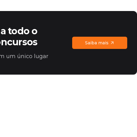
a todo o
oncursos
Saiba mais
 em um único lugar