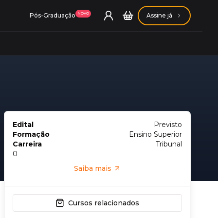
NOVO
Pós-Graduação
Assine já
ação Getúlio Vargas
Edital
Previsto
Formação
Ensino Superior
ação Carlos Chagas
Carreira
Tribunal
0
Saiba mais
Cursos relacionados
Conheça nossas assinaturas
Conheça nossas assinaturas