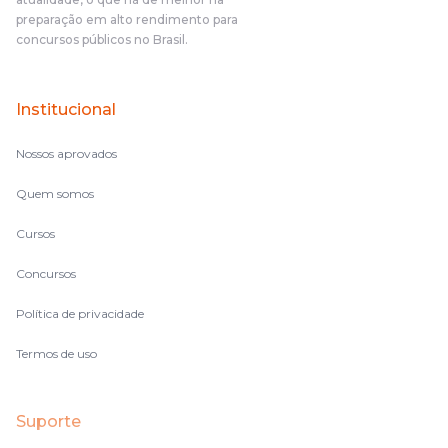
fazendo um cronograma, num pós- edital é muito
preparação em alto rendimento para
complicado, é uma avalanche de informação, então vocês
concursos públicos no Brasil.
terem feito isso é muito bacana, porque quando eu me sentia
perdido, eu ia para a tela lá, eu ia pra aula de sábado, pra aula
de noite, então assim, vocês me ajudavam a não ficar perdido
Institucional
no volume de matérias.
Nossos aprovados
Quem somos
Cursos
Concursos
Política de privacidade
Termos de uso
Suporte