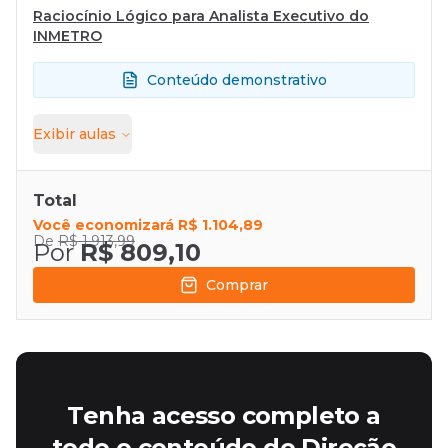
Raciocínio Lógico para Analista Executivo do
INMETRO
Conteúdo demonstrativo
Exibir
aulas
Total
Você economizará
R$ 1.104,89
De
R$ 1.913,99
Por
R$ 809,10
Comprar
Tenha acesso completo a
todo o conteúdo do Direção