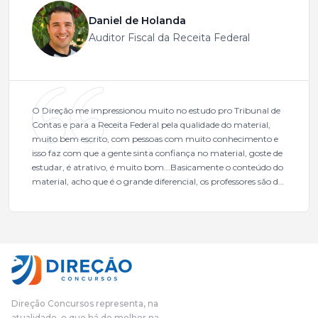
Daniel de Holanda
Auditor Fiscal da Receita Federal
O Direção me impressionou muito no estudo pro Tribunal de
Contas e para a Receita Federal pela qualidade do material,
muito bem escrito, com pessoas com muito conhecimento e
isso faz com que a gente sinta confiança no material, goste de
estudar, é atrativo, é muito bom...Basicamente o conteúdo do
material, acho que é o grande diferencial, os professores são de
excelente qualidade, todos gabaritados, todos com um dos
mais excelentes cargos da administração pública.Eu sempre
gostei muito e indico, indico demais porque é um excelente
cursinho! Esse programa das entrevistas foi muito
fundamental na minha derrota no ano passado para que eu
pudesse enxergar o que eu errei e corrigir minha rota.E além
das aulas vocês(Direção Concursos), que fizeram um
cronograma na Turma dos Feras, e isso é muito bom, porque
Direção Concursos representa, na
o aluno, além de ter que estudar, ele tem que perder tempo
atualidade, o que há de melhor na