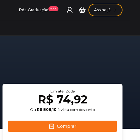
NOVO
Pós-Graduação
Assine já
ação Getúlio Vargas
ação Carlos Chagas
Em até
12
x de
R$ 74,92
Ou
R$ 809,10
à vista com desconto
Comprar
Conheça nossas assinaturas
Conheça nossas assinaturas