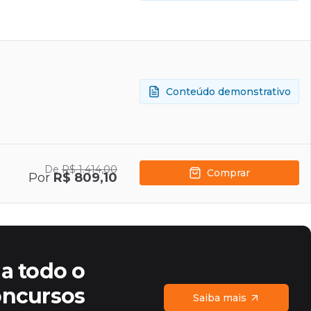
Conteúdo demonstrativo
De
R$ 1.414,00
Comprar
Por
R$ 809,10
a todo o
oncursos
Saiba mais