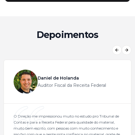
Depoimentos
Previous
Next
Daniel de Holanda
Auditor Fiscal da Receita Federal
O Direção me impressionou muito no estudo pro Tribunal de
Contas e para a Receita Federal pela qualidade do material,
muito bem escrito, com pessoas com muito conhecimento e
isso faz com que a gente sinta confiança no material, goste de