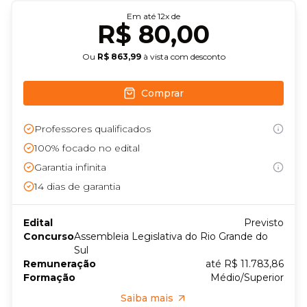
Em até
12
x de
R$ 80,00
Ou
R$ 863,99
à vista com desconto
Comprar
Professores qualificados
100% focado no edital
Garantia infinita
14
dias de garantia
Edital
Previsto
Concurso
Assembleia Legislativa do Rio Grande do
Sul
Remuneração
até R$ 11.783,86
Formação
Médio/Superior
Saiba mais