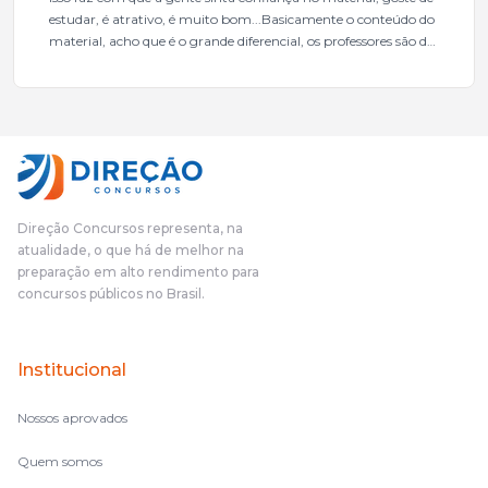
estudar, é atrativo, é muito bom...Basicamente o conteúdo do
material, acho que é o grande diferencial, os professores são de
excelente qualidade, todos gabaritados, todos com um dos
mais excelentes cargos da administração pública.Eu sempre
gostei muito e indico, indico demais porque é um excelente
cursinho! Esse programa das entrevistas foi muito
fundamental na minha derrota no ano passado para que eu
pudesse enxergar o que eu errei e corrigir minha rota.E além
das aulas vocês(Direção Concursos), que fizeram um
cronograma na Turma dos Feras, e isso é muito bom, porque
Direção Concursos representa, na
o aluno, além de ter que estudar, ele tem que perder tempo
atualidade, o que há de melhor na
fazendo um cronograma, num pós- edital é muito
preparação em alto rendimento para
complicado, é uma avalanche de informação, então vocês
concursos públicos no Brasil.
terem feito isso é muito bacana, porque quando eu me sentia
perdido, eu ia para a tela lá, eu ia pra aula de sábado, pra aula
de noite, então assim, vocês me ajudavam a não ficar perdido
Institucional
no volume de matérias.
Nossos aprovados
Quem somos