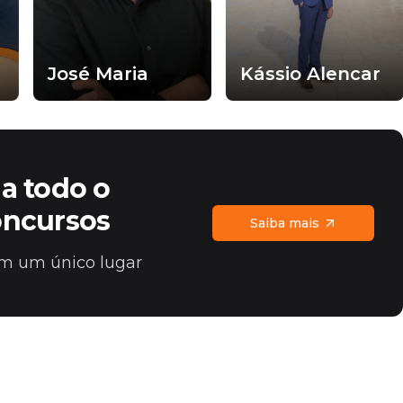
José Maria
Kássio Alencar
a todo o
oncursos
Saiba mais
 em um único lugar