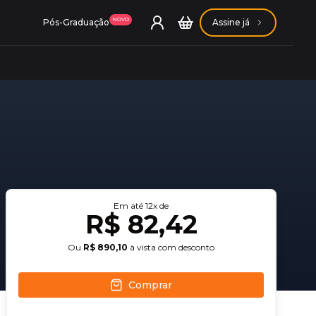
NOVO
Pós-Graduação
Assine já
ação Getúlio Vargas
ação Carlos Chagas
Em até
12
x de
R$ 82,42
Ou
R$ 890,10
à vista com desconto
Comprar
Conheça nossas assinaturas
Conheça nossas assinaturas