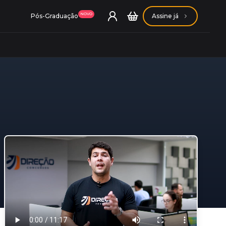
NOVO
Pós-Graduação
Assine já
ação Getúlio Vargas
ação Carlos Chagas
Conheça nossas assinaturas
Conheça nossas assinaturas