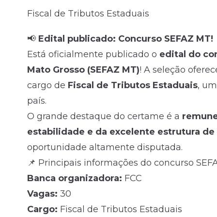
Fiscal de Tributos Estaduais
Fale com o time comercial
📢
Edital publicado: Concurso SEFAZ MT!
Está oficialmente publicado o
edital do c
Mato Grosso (SEFAZ MT)
! A seleção ofere
cargo de
Fiscal de Tributos Estaduais
, um
país.
O grande destaque do certame é a
remuner
estabilidade e da excelente estrutura de 
oportunidade altamente disputada.
📌 Principais informações do concurso SEF
Banca organizadora:
FCC
Vagas:
30
Cargo:
Fiscal de Tributos Estaduais