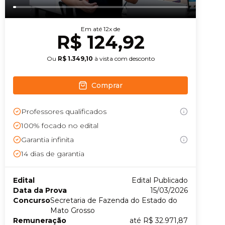
Conheça nossas assinaturas
Em até
12
x de
R$ 124,92
Ou
R$ 1.349,10
à vista com desconto
Comprar
Professores qualificados
100% focado no edital
Garantia infinita
14
dias de garantia
Edital
Edital Publicado
Data da Prova
15/03/2026
Concurso
Secretaria de Fazenda do Estado do
Mato Grosso
Remuneração
até R$ 32.971,87