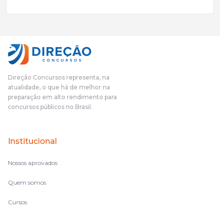
excelente qualidade, todos gabaritados, todos com um dos
mais excelentes cargos da administração pública.Eu sempre
gostei muito e indico, indico demais porque é um excelente
cursinho! Esse programa das entrevistas foi muito
fundamental na minha derrota no ano passado para que eu
pudesse enxergar o que eu errei e corrigir minha rota.E além
das aulas vocês(Direção Concursos), que fizeram um
cronograma na Turma dos Feras, e isso é muito bom, porque
Direção Concursos representa, na
o aluno, além de ter que estudar, ele tem que perder tempo
atualidade, o que há de melhor na
fazendo um cronograma, num pós- edital é muito
preparação em alto rendimento para
complicado, é uma avalanche de informação, então vocês
concursos públicos no Brasil.
terem feito isso é muito bacana, porque quando eu me sentia
perdido, eu ia para a tela lá, eu ia pra aula de sábado, pra aula
de noite, então assim, vocês me ajudavam a não ficar perdido
Institucional
no volume de matérias.
Nossos aprovados
Quem somos
Cursos