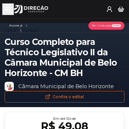
Open main menu
Assine já
Pós-Graduação
NOVO
Início
Cursos
Curso Completo para
Técnico Legislativo II da
Câmara Municipal de Belo
Horizonte - CM BH
Câmara Municipal de Belo Horizonte
Confira o edital
Em até
12
x de
R$ 49,08