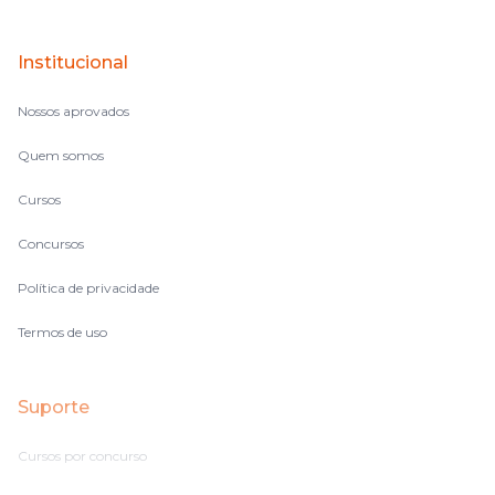
perdido, eu ia para a tela lá, eu ia pra aula de sábado, pra aula
de noite, então assim, vocês me ajudavam a não ficar perdido
Institucional
no volume de matérias.
Nossos aprovados
Quem somos
Cursos
Concursos
Política de privacidade
Termos de uso
Suporte
Cursos por concurso