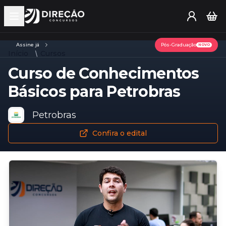
Open main menu
Assine já
Pós-Graduação
NOVO
Início
Cursos
Curso de Conhecimentos
Básicos para Petrobras
Petrobras
Confira o edital