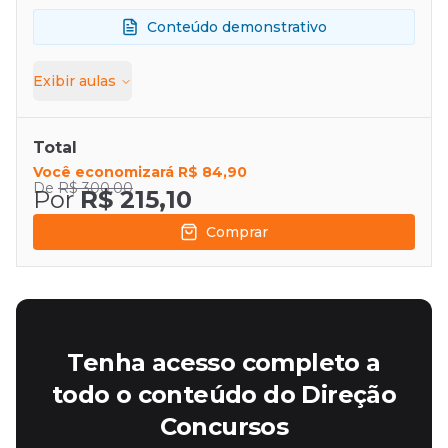
Conteúdo demonstrativo
Exibir
aulas
Total
Você economizará
R$ 84,90
De
R$ 300,00
Por
R$ 215,10
Comprar
Tenha acesso completo a
todo o conteúdo do Direção
Concursos