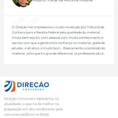
O Direção me impressionou muito no estudo pro Tribunal de
Contas e para a Receita Federal pela qualidade do material,
muito bem escrito, com pessoas com muito conhecimento e
isso faz com que a gente sinta confiança no material, goste de
estudar, é atrativo, é muito bom...Basicamente o conteúdo do
material, acho que é o grande diferencial, os professores são de
excelente qualidade, todos gabaritados, todos com um dos
mais excelentes cargos da administração pública.Eu sempre
gostei muito e indico, indico demais porque é um excelente
cursinho! Esse programa das entrevistas foi muito
fundamental na minha derrota no ano passado para que eu
pudesse enxergar o que eu errei e corrigir minha rota.E além
das aulas vocês(Direção Concursos), que fizeram um
cronograma na Turma dos Feras, e isso é muito bom, porque
Direção Concursos representa, na
o aluno, além de ter que estudar, ele tem que perder tempo
atualidade, o que há de melhor na
fazendo um cronograma, num pós- edital é muito
preparação em alto rendimento para
complicado, é uma avalanche de informação, então vocês
concursos públicos no Brasil.
terem feito isso é muito bacana, porque quando eu me sentia