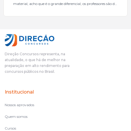
material, acho que é o grande diferencial, os professores são de
excelente qualidade, todos gabaritados, todos com um dos
mais excelentes cargos da administração pública.Eu sempre
gostei muito e indico, indico demais porque é um excelente
cursinho! Esse programa das entrevistas foi muito
fundamental na minha derrota no ano passado para que eu
pudesse enxergar o que eu errei e corrigir minha rota.E além
das aulas vocês(Direção Concursos), que fizeram um
cronograma na Turma dos Feras, e isso é muito bom, porque
Direção Concursos representa, na
o aluno, além de ter que estudar, ele tem que perder tempo
atualidade, o que há de melhor na
fazendo um cronograma, num pós- edital é muito
preparação em alto rendimento para
complicado, é uma avalanche de informação, então vocês
concursos públicos no Brasil.
terem feito isso é muito bacana, porque quando eu me sentia
perdido, eu ia para a tela lá, eu ia pra aula de sábado, pra aula
de noite, então assim, vocês me ajudavam a não ficar perdido
Institucional
no volume de matérias.
Nossos aprovados
Quem somos
Cursos