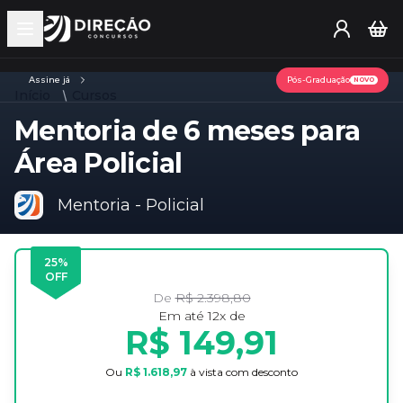
Open main menu
Assine já
Pós-Graduação
NOVO
Início
Cursos
Mentoria de 6 meses para
Área Policial
Mentoria - Policial
25
%
OFF
De
R$ 2.398,80
Em até
12
x de
R$ 149,91
Ou
R$ 1.618,97
à vista com desconto