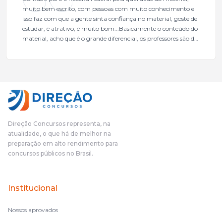
muito bem escrito, com pessoas com muito conhecimento e
isso faz com que a gente sinta confiança no material, goste de
estudar, é atrativo, é muito bom...Basicamente o conteúdo do
material, acho que é o grande diferencial, os professores são de
excelente qualidade, todos gabaritados, todos com um dos
mais excelentes cargos da administração pública.Eu sempre
gostei muito e indico, indico demais porque é um excelente
cursinho! Esse programa das entrevistas foi muito
fundamental na minha derrota no ano passado para que eu
pudesse enxergar o que eu errei e corrigir minha rota.E além
das aulas vocês(Direção Concursos), que fizeram um
cronograma na Turma dos Feras, e isso é muito bom, porque
Direção Concursos representa, na
o aluno, além de ter que estudar, ele tem que perder tempo
atualidade, o que há de melhor na
fazendo um cronograma, num pós- edital é muito
preparação em alto rendimento para
complicado, é uma avalanche de informação, então vocês
concursos públicos no Brasil.
terem feito isso é muito bacana, porque quando eu me sentia
perdido, eu ia para a tela lá, eu ia pra aula de sábado, pra aula
de noite, então assim, vocês me ajudavam a não ficar perdido
Institucional
no volume de matérias.
Nossos aprovados