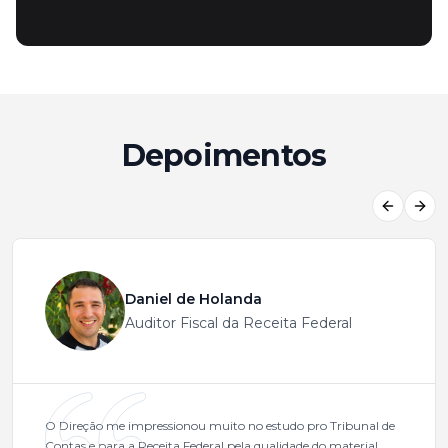
Depoimentos
Previous
Next
Daniel de Holanda
Auditor Fiscal da Receita Federal
O Direção me impressionou muito no estudo pro Tribunal de
Contas e para a Receita Federal pela qualidade do material,