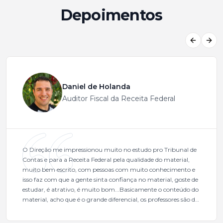
Depoimentos
Previous
Next
Daniel de Holanda
Auditor Fiscal da Receita Federal
O Direção me impressionou muito no estudo pro Tribunal de
Contas e para a Receita Federal pela qualidade do material,
muito bem escrito, com pessoas com muito conhecimento e
isso faz com que a gente sinta confiança no material, goste de
estudar, é atrativo, é muito bom...Basicamente o conteúdo do
material, acho que é o grande diferencial, os professores são de
excelente qualidade, todos gabaritados, todos com um dos
mais excelentes cargos da administração pública.Eu sempre