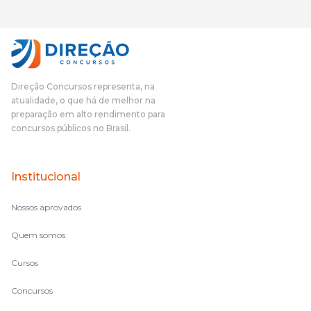
gostei muito e indico, indico demais porque é um excelente
cursinho! Esse programa das entrevistas foi muito
fundamental na minha derrota no ano passado para que eu
pudesse enxergar o que eu errei e corrigir minha rota.E além
das aulas vocês(Direção Concursos), que fizeram um
cronograma na Turma dos Feras, e isso é muito bom, porque
Direção Concursos representa, na
o aluno, além de ter que estudar, ele tem que perder tempo
atualidade, o que há de melhor na
fazendo um cronograma, num pós- edital é muito
preparação em alto rendimento para
complicado, é uma avalanche de informação, então vocês
concursos públicos no Brasil.
terem feito isso é muito bacana, porque quando eu me sentia
perdido, eu ia para a tela lá, eu ia pra aula de sábado, pra aula
de noite, então assim, vocês me ajudavam a não ficar perdido
Institucional
no volume de matérias.
Nossos aprovados
Quem somos
Cursos
Concursos