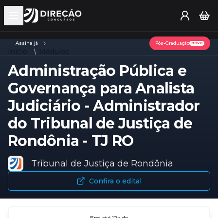
Open main menu
Assine já
Pós-Graduação
NOVO
Início
Módulos
Administração Pública e
Governança para Analista
Judiciário - Administrador
do Tribunal de Justiça de
Rondônia - TJ RO
Tribunal de Justiça de Rondônia
Confira o edital
Em até
12
x de