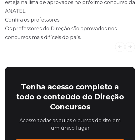
esteja na lista de aprovados no próximo concurso da
ANATEL
Confira os professores
Os professores do Direção são aprovados nos
concursos mais difíceis do país.
Previous
Next
Tenha acesso completo a
todo o conteúdo do Direção
Concursos
Acesse todas as aulas e cursos do site em
um único lugar