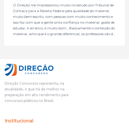
O Direção me impressionou muito no estudo pro Tribunal de
Contas e para a Receita Federal pela qualidade do material,
muito bem escrito, com pessoas com muito conhecimento e
isso faz com que a gente sinta confiança no material, goste de
estudar, é atrativo, é muito bom...Basicamente o conteúdo do
material, acho que é o grande diferencial, os professores são de
excelente qualidade, todos gabaritados, todos com um dos
mais excelentes cargos da administração pública.Eu sempre
gostei muito e indico, indico demais porque é um excelente
cursinho! Esse programa das entrevistas foi muito
fundamental na minha derrota no ano passado para que eu
pudesse enxergar o que eu errei e corrigir minha rota.E além
das aulas vocês(Direção Concursos), que fizeram um
cronograma na Turma dos Feras, e isso é muito bom, porque
Direção Concursos representa, na
o aluno, além de ter que estudar, ele tem que perder tempo
atualidade, o que há de melhor na
fazendo um cronograma, num pós- edital é muito
preparação em alto rendimento para
complicado, é uma avalanche de informação, então vocês
concursos públicos no Brasil.
terem feito isso é muito bacana, porque quando eu me sentia
perdido, eu ia para a tela lá, eu ia pra aula de sábado, pra aula
de noite, então assim, vocês me ajudavam a não ficar perdido
Institucional
no volume de matérias.