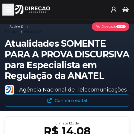
Open main menu
Assine já
Pós-Graduação
NOVO
Início
Módulos
Atualidades SOMENTE
PARA A PROVA DISCURSIVA
para Especialista em
Regulação da ANATEL
Agência Nacional de Telecomunicações
Confira o edital
Em até
12
x de
R$ 14,08