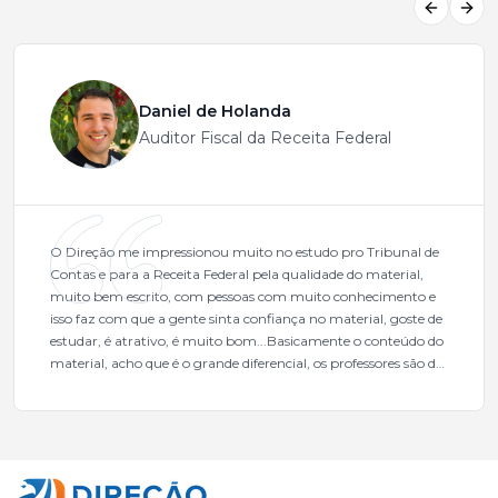
Previous
Next
Daniel de Holanda
Auditor Fiscal da Receita Federal
O Direção me impressionou muito no estudo pro Tribunal de
Contas e para a Receita Federal pela qualidade do material,
muito bem escrito, com pessoas com muito conhecimento e
isso faz com que a gente sinta confiança no material, goste de
estudar, é atrativo, é muito bom...Basicamente o conteúdo do
material, acho que é o grande diferencial, os professores são de
excelente qualidade, todos gabaritados, todos com um dos
mais excelentes cargos da administração pública.Eu sempre
gostei muito e indico, indico demais porque é um excelente
cursinho! Esse programa das entrevistas foi muito
fundamental na minha derrota no ano passado para que eu
pudesse enxergar o que eu errei e corrigir minha rota.E além