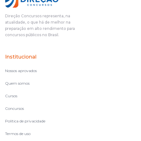
das aulas vocês(Direção Concursos), que fizeram um
cronograma na Turma dos Feras, e isso é muito bom, porque
Direção Concursos representa, na
o aluno, além de ter que estudar, ele tem que perder tempo
atualidade, o que há de melhor na
fazendo um cronograma, num pós- edital é muito
preparação em alto rendimento para
complicado, é uma avalanche de informação, então vocês
concursos públicos no Brasil.
terem feito isso é muito bacana, porque quando eu me sentia
perdido, eu ia para a tela lá, eu ia pra aula de sábado, pra aula
de noite, então assim, vocês me ajudavam a não ficar perdido
Institucional
no volume de matérias.
Nossos aprovados
Quem somos
Cursos
Concursos
Política de privacidade
Termos de uso