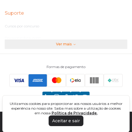
Suporte
Cursos por concurso
Perguntas frequentes
Ver mais
Assinaturas
Fale conosco
Formas de pagamento
Principais Concursos
CNU
Utilizamos cookies para proporcionar aos nossos usuários a melhor
TCU
experiência no nosso site. Saiba mais sobre a utilização de cookies
em nossa
Política de Privacidade.
EBSERH
Aceitar e sair
DIREÇÃO CONCURSOS - CURSOS ONLINE PARA CONCURSOS. TODOS OS
DIREITOS RESERVADOS. CNPJ: 32.161.525/0001-03
Banco do Brasil