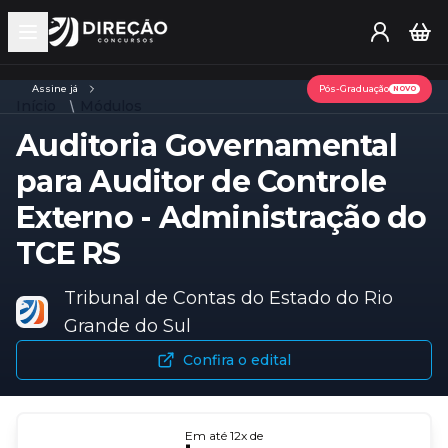
Open main menu
Assine já
Pós-Graduação
NOVO
Início
Módulos
Auditoria Governamental
para Auditor de Controle
Externo - Administração do
TCE RS
Tribunal de Contas do Estado do Rio
Grande do Sul
Confira o edital
Em até
12
x de