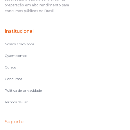
fazendo um cronograma, num pós- edital é muito
preparação em alto rendimento para
complicado, é uma avalanche de informação, então vocês
concursos públicos no Brasil.
terem feito isso é muito bacana, porque quando eu me sentia
perdido, eu ia para a tela lá, eu ia pra aula de sábado, pra aula
de noite, então assim, vocês me ajudavam a não ficar perdido
Institucional
no volume de matérias.
Nossos aprovados
Quem somos
Cursos
Concursos
Política de privacidade
Termos de uso
Suporte