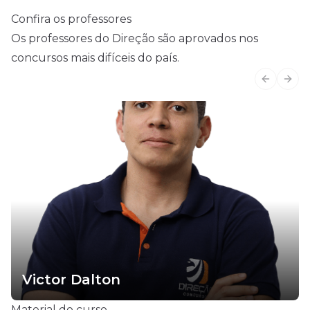
Confira os professores
Os professores do Direção são aprovados nos
concursos mais difíceis do país.
Previous
Next
Victor Dalton
Material do curso