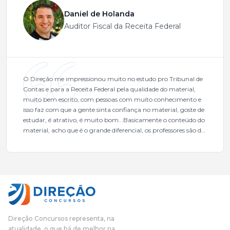
Daniel de Holanda
Auditor Fiscal da Receita Federal
O Direção me impressionou muito no estudo pro Tribunal de
Contas e para a Receita Federal pela qualidade do material,
muito bem escrito, com pessoas com muito conhecimento e
isso faz com que a gente sinta confiança no material, goste de
estudar, é atrativo, é muito bom...Basicamente o conteúdo do
material, acho que é o grande diferencial, os professores são de
excelente qualidade, todos gabaritados, todos com um dos
mais excelentes cargos da administração pública.Eu sempre
gostei muito e indico, indico demais porque é um excelente
cursinho! Esse programa das entrevistas foi muito
fundamental na minha derrota no ano passado para que eu
pudesse enxergar o que eu errei e corrigir minha rota.E além
das aulas vocês(Direção Concursos), que fizeram um
cronograma na Turma dos Feras, e isso é muito bom, porque
Direção Concursos representa, na
o aluno, além de ter que estudar, ele tem que perder tempo
atualidade, o que há de melhor na