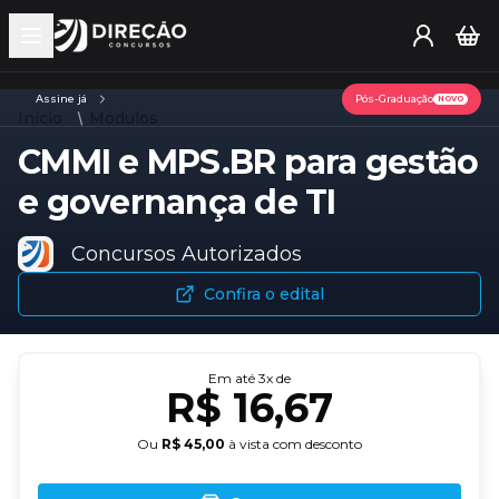
Open main menu
Assine já
Pós-Graduação
NOVO
Início
Módulos
CMMI e MPS.BR para gestão
e governança de TI
Concursos Autorizados
Confira o edital
Em até
3
x de
R$ 16,67
Ou
R$ 45,00
à vista com desconto