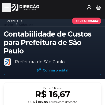
Open main menu
Assine já
Pós-Graduação
NOVO
Início
Módulos
Contabiilidade de Custos
para Prefeitura de São
Paulo
Prefeitura de São Paulo
Confira o edital
Em até
12
x de
R$ 16,67
Ou
R$ 180,00
à vista com desconto