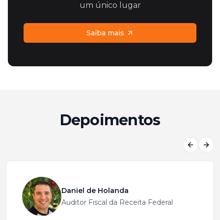
um único lugar
Saiba mais
Depoimentos
Previous
Next
Daniel de Holanda
Auditor Fiscal da Receita Federal