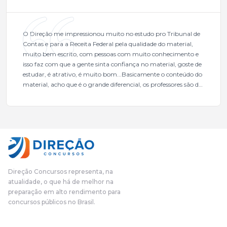
O Direção me impressionou muito no estudo pro Tribunal de
Contas e para a Receita Federal pela qualidade do material,
muito bem escrito, com pessoas com muito conhecimento e
isso faz com que a gente sinta confiança no material, goste de
estudar, é atrativo, é muito bom...Basicamente o conteúdo do
material, acho que é o grande diferencial, os professores são de
excelente qualidade, todos gabaritados, todos com um dos
mais excelentes cargos da administração pública.Eu sempre
gostei muito e indico, indico demais porque é um excelente
cursinho! Esse programa das entrevistas foi muito
fundamental na minha derrota no ano passado para que eu
pudesse enxergar o que eu errei e corrigir minha rota.E além
das aulas vocês(Direção Concursos), que fizeram um
cronograma na Turma dos Feras, e isso é muito bom, porque
Direção Concursos representa, na
o aluno, além de ter que estudar, ele tem que perder tempo
atualidade, o que há de melhor na
fazendo um cronograma, num pós- edital é muito
preparação em alto rendimento para
complicado, é uma avalanche de informação, então vocês
concursos públicos no Brasil.
terem feito isso é muito bacana, porque quando eu me sentia
perdido, eu ia para a tela lá, eu ia pra aula de sábado, pra aula
de noite, então assim, vocês me ajudavam a não ficar perdido