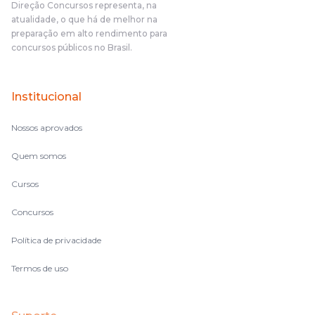
Direção Concursos representa, na
o aluno, além de ter que estudar, ele tem que perder tempo
atualidade, o que há de melhor na
fazendo um cronograma, num pós- edital é muito
preparação em alto rendimento para
complicado, é uma avalanche de informação, então vocês
concursos públicos no Brasil.
terem feito isso é muito bacana, porque quando eu me sentia
perdido, eu ia para a tela lá, eu ia pra aula de sábado, pra aula
de noite, então assim, vocês me ajudavam a não ficar perdido
Institucional
no volume de matérias.
Nossos aprovados
Quem somos
Cursos
Concursos
Política de privacidade
Termos de uso