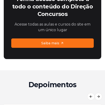
todo o conteúdo do Direção
Concursos
Acesse todas as aulas e cursos do site em
um único lugar
Saiba mais
Depoimentos
Previous
Next