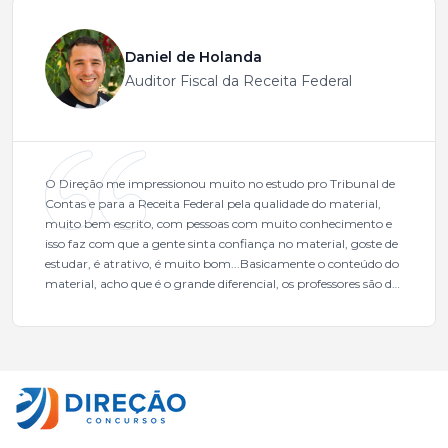
Daniel de Holanda
Auditor Fiscal da Receita Federal
O Direção me impressionou muito no estudo pro Tribunal de
Contas e para a Receita Federal pela qualidade do material,
muito bem escrito, com pessoas com muito conhecimento e
isso faz com que a gente sinta confiança no material, goste de
estudar, é atrativo, é muito bom...Basicamente o conteúdo do
material, acho que é o grande diferencial, os professores são de
excelente qualidade, todos gabaritados, todos com um dos
mais excelentes cargos da administração pública.Eu sempre
gostei muito e indico, indico demais porque é um excelente
cursinho! Esse programa das entrevistas foi muito
fundamental na minha derrota no ano passado para que eu
pudesse enxergar o que eu errei e corrigir minha rota.E além
das aulas vocês(Direção Concursos), que fizeram um
cronograma na Turma dos Feras, e isso é muito bom, porque