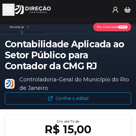
Open main menu
Assine já
Pós-Graduação
NOVO
Início
Módulos
Contabilidade Aplicada ao
Setor Público para
Contador da CMG RJ
Controladoria-Geral do Município do Rio
de Janeiro
Confira o edital
Em até
7
x de
R$ 15,00