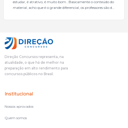
estudar, é atrativo, é muito bom...Basicamente o conteúdo do
material, acho que é o grande diferencial, os professores são de
excelente qualidade, todos gabaritados, todos com um dos
mais excelentes cargos da administração pública.Eu sempre
gostei muito e indico, indico demais porque é um excelente
cursinho! Esse programa das entrevistas foi muito
fundamental na minha derrota no ano passado para que eu
pudesse enxergar o que eu errei e corrigir minha rota.E além
das aulas vocês(Direção Concursos), que fizeram um
cronograma na Turma dos Feras, e isso é muito bom, porque
Direção Concursos representa, na
o aluno, além de ter que estudar, ele tem que perder tempo
atualidade, o que há de melhor na
fazendo um cronograma, num pós- edital é muito
preparação em alto rendimento para
complicado, é uma avalanche de informação, então vocês
concursos públicos no Brasil.
terem feito isso é muito bacana, porque quando eu me sentia
perdido, eu ia para a tela lá, eu ia pra aula de sábado, pra aula
de noite, então assim, vocês me ajudavam a não ficar perdido
Institucional
no volume de matérias.
Nossos aprovados
Quem somos