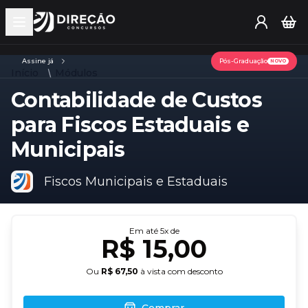
Open main menu
Assine já
Pós-Graduação
NOVO
Início
Módulos
Contabilidade de Custos
para Fiscos Estaduais e
Municipais
Fiscos Municipais e Estaduais
Em até
5
x de
R$ 15,00
Ou
R$ 67,50
à vista com desconto