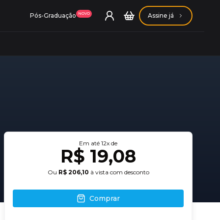
NOVO
Pós-Graduação
Assine já
ação Getúlio Vargas
ação Carlos Chagas
Em até
12
x de
R$ 19,08
Ou
R$ 206,10
à vista com desconto
Comprar
Conheça nossas assinaturas
Conheça nossas assinaturas