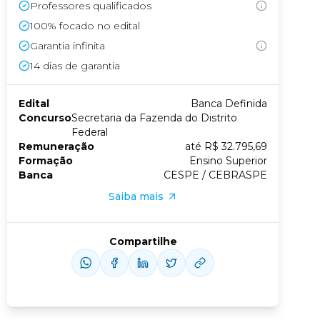
Professores qualificados
100% focado no edital
Conheça nossas assinaturas
Garantia infinita
14
dias de garantia
Edital
Banca Definida
Concurso
Secretaria da Fazenda do Distrito
Federal
Remuneração
até R$ 32.795,69
Formação
Ensino Superior
Banca
CESPE / CEBRASPE
Saiba mais
Compartilhe