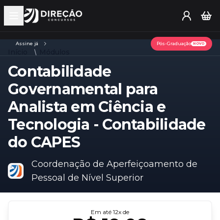
Open main menu
Assine já
Pós-Graduação
NOVO
Início
Módulos
Contabilidade
Governamental para
Analista em Ciência e
Tecnologia - Contabilidade
do CAPES
Coordenação de Aperfeiçoamento de
Pessoal de Nível Superior
Em até
12
x de