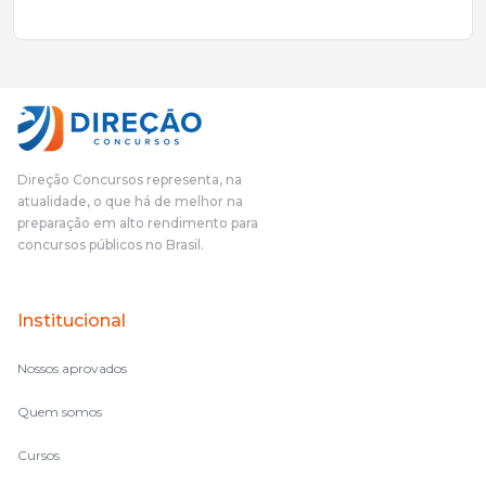
excelente qualidade, todos gabaritados, todos com um dos
mais excelentes cargos da administração pública.Eu sempre
gostei muito e indico, indico demais porque é um excelente
cursinho! Esse programa das entrevistas foi muito
fundamental na minha derrota no ano passado para que eu
pudesse enxergar o que eu errei e corrigir minha rota.E além
das aulas vocês(Direção Concursos), que fizeram um
cronograma na Turma dos Feras, e isso é muito bom, porque
Direção Concursos representa, na
o aluno, além de ter que estudar, ele tem que perder tempo
atualidade, o que há de melhor na
fazendo um cronograma, num pós- edital é muito
preparação em alto rendimento para
complicado, é uma avalanche de informação, então vocês
concursos públicos no Brasil.
terem feito isso é muito bacana, porque quando eu me sentia
perdido, eu ia para a tela lá, eu ia pra aula de sábado, pra aula
de noite, então assim, vocês me ajudavam a não ficar perdido
Institucional
no volume de matérias.
Nossos aprovados
Quem somos
Cursos