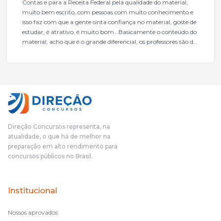
Contas e para a Receita Federal pela qualidade do material,
muito bem escrito, com pessoas com muito conhecimento e
isso faz com que a gente sinta confiança no material, goste de
estudar, é atrativo, é muito bom...Basicamente o conteúdo do
material, acho que é o grande diferencial, os professores são de
excelente qualidade, todos gabaritados, todos com um dos
mais excelentes cargos da administração pública.Eu sempre
gostei muito e indico, indico demais porque é um excelente
cursinho! Esse programa das entrevistas foi muito
fundamental na minha derrota no ano passado para que eu
pudesse enxergar o que eu errei e corrigir minha rota.E além
das aulas vocês(Direção Concursos), que fizeram um
cronograma na Turma dos Feras, e isso é muito bom, porque
Direção Concursos representa, na
o aluno, além de ter que estudar, ele tem que perder tempo
atualidade, o que há de melhor na
fazendo um cronograma, num pós- edital é muito
preparação em alto rendimento para
complicado, é uma avalanche de informação, então vocês
concursos públicos no Brasil.
terem feito isso é muito bacana, porque quando eu me sentia
perdido, eu ia para a tela lá, eu ia pra aula de sábado, pra aula
de noite, então assim, vocês me ajudavam a não ficar perdido
Institucional
no volume de matérias.
Nossos aprovados