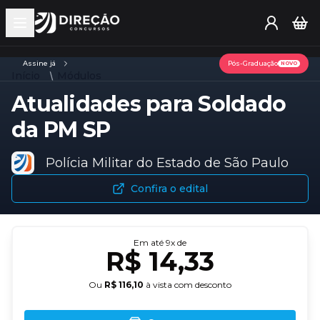
Open main menu
Assine já
Pós-Graduação
NOVO
Início
Módulos
Atualidades para Soldado
da PM SP
Polícia Militar do Estado de São Paulo
Confira o edital
Em até
9
x de
R$ 14,33
Ou
R$ 116,10
à vista com desconto