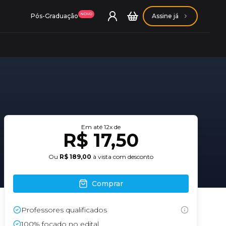
NOVO
Pós-Graduação
Assine já
ação Getúlio Vargas
Em até
12
x de
R$ 17,50
ação Carlos Chagas
Ou
R$ 189,00
à vista com desconto
Comprar
Professores qualificados
Conheça nossas assinaturas
Conheça nossas assinaturas
100% focado no edital