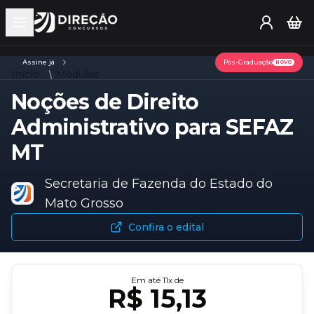
Open main menu
Assine já
Pós-Graduação
NOVO
Início
Módulos
Noções de Direito
Administrativo para SEFAZ
MT
Secretaria de Fazenda do Estado do
Mato Grosso
Confira o edital
Em até
11
x de
R$ 15,13