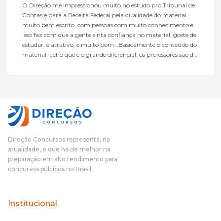
O Direção me impressionou muito no estudo pro Tribunal de
Contas e para a Receita Federal pela qualidade do material,
muito bem escrito, com pessoas com muito conhecimento e
isso faz com que a gente sinta confiança no material, goste de
estudar, é atrativo, é muito bom...Basicamente o conteúdo do
material, acho que é o grande diferencial, os professores são de
excelente qualidade, todos gabaritados, todos com um dos
mais excelentes cargos da administração pública.Eu sempre
gostei muito e indico, indico demais porque é um excelente
cursinho! Esse programa das entrevistas foi muito
fundamental na minha derrota no ano passado para que eu
pudesse enxergar o que eu errei e corrigir minha rota.E além
das aulas vocês(Direção Concursos), que fizeram um
cronograma na Turma dos Feras, e isso é muito bom, porque
Direção Concursos representa, na
o aluno, além de ter que estudar, ele tem que perder tempo
atualidade, o que há de melhor na
fazendo um cronograma, num pós- edital é muito
preparação em alto rendimento para
complicado, é uma avalanche de informação, então vocês
concursos públicos no Brasil.
terem feito isso é muito bacana, porque quando eu me sentia
perdido, eu ia para a tela lá, eu ia pra aula de sábado, pra aula
de noite, então assim, vocês me ajudavam a não ficar perdido
Institucional
no volume de matérias.