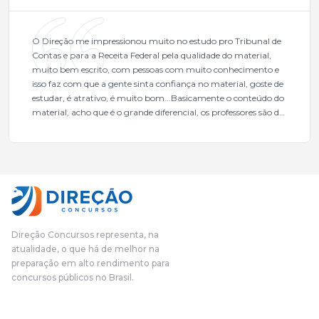
O Direção me impressionou muito no estudo pro Tribunal de
Contas e para a Receita Federal pela qualidade do material,
muito bem escrito, com pessoas com muito conhecimento e
isso faz com que a gente sinta confiança no material, goste de
estudar, é atrativo, é muito bom...Basicamente o conteúdo do
material, acho que é o grande diferencial, os professores são de
excelente qualidade, todos gabaritados, todos com um dos
mais excelentes cargos da administração pública.Eu sempre
gostei muito e indico, indico demais porque é um excelente
cursinho! Esse programa das entrevistas foi muito
fundamental na minha derrota no ano passado para que eu
pudesse enxergar o que eu errei e corrigir minha rota.E além
das aulas vocês(Direção Concursos), que fizeram um
cronograma na Turma dos Feras, e isso é muito bom, porque
Direção Concursos representa, na
o aluno, além de ter que estudar, ele tem que perder tempo
atualidade, o que há de melhor na
fazendo um cronograma, num pós- edital é muito
preparação em alto rendimento para
complicado, é uma avalanche de informação, então vocês
concursos públicos no Brasil.
terem feito isso é muito bacana, porque quando eu me sentia
perdido, eu ia para a tela lá, eu ia pra aula de sábado, pra aula
de noite, então assim, vocês me ajudavam a não ficar perdido