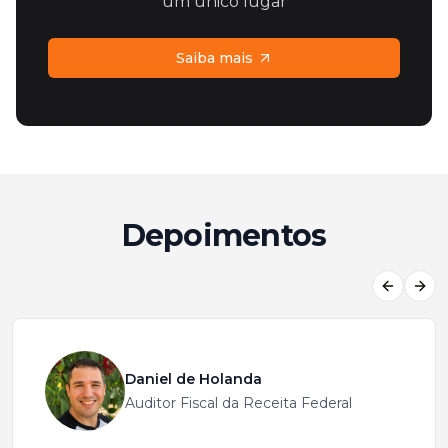
um único lugar
Saiba mais
Depoimentos
Previous
Next
Daniel de Holanda
Auditor Fiscal da Receita Federal