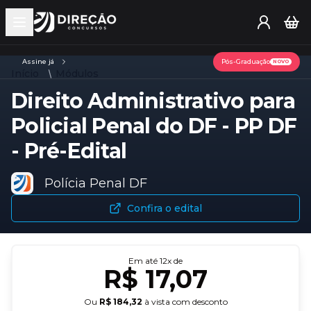
Open main menu
Assine já
Pós-Graduação
NOVO
Início
Módulos
Direito Administrativo para
Policial Penal do DF - PP DF
- Pré-Edital
Polícia Penal DF
Confira o edital
Em até
12
x de
R$ 17,07
Ou
R$ 184,32
à vista com desconto