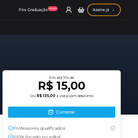
NOVO
Pós-Graduação
Assine já
ação Getúlio Vargas
Em até
10
x de
R$ 15,00
ação Carlos Chagas
Ou
R$ 135,00
à vista com desconto
Comprar
Professores qualificados
Conheça nossas assinaturas
Conheça nossas assinaturas
100% focado no edital