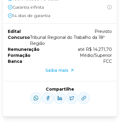
Garantia infinita
Conheça nossas assinaturas
14
dias de garantia
Edital
Previsto
Concurso
Tribunal Regional do Trabalho da 18ª
Região
Remuneração
até R$ 14.271,70
Formação
Médio/Superior
Banca
FCC
Saiba mais
Compartilhe