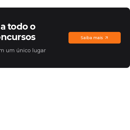
a todo o
oncursos
Saiba mais
 em um único lugar