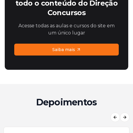
todo o conteúdo do Direção
Concursos
Acesse todas as aulas e cursos do site em
um único lugar
Saiba mais
Depoimentos
Previous
Next