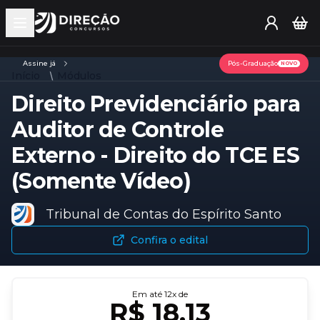
Open main menu
Assine já
Pós-Graduação
NOVO
Início
Módulos
Direito Previdenciário para
Auditor de Controle
Externo - Direito do TCE ES
(Somente Vídeo)
Tribunal de Contas do Espírito Santo
Confira o edital
Em até
12
x de
R$ 18,13