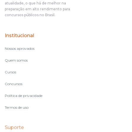
atualidade, o que há de melhor na
fazendo um cronograma, num pós- edital é muito
preparação em alto rendimento para
complicado, é uma avalanche de informação, então vocês
concursos públicos no Brasil.
terem feito isso é muito bacana, porque quando eu me sentia
perdido, eu ia para a tela lá, eu ia pra aula de sábado, pra aula
de noite, então assim, vocês me ajudavam a não ficar perdido
Institucional
no volume de matérias.
Nossos aprovados
Quem somos
Cursos
Concursos
Política de privacidade
Termos de uso
Suporte