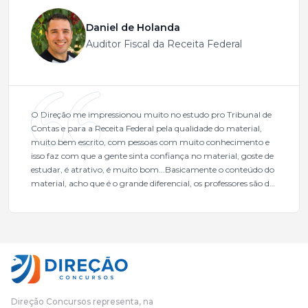
Daniel de Holanda
Auditor Fiscal da Receita Federal
O Direção me impressionou muito no estudo pro Tribunal de
Contas e para a Receita Federal pela qualidade do material,
muito bem escrito, com pessoas com muito conhecimento e
isso faz com que a gente sinta confiança no material, goste de
estudar, é atrativo, é muito bom...Basicamente o conteúdo do
material, acho que é o grande diferencial, os professores são de
excelente qualidade, todos gabaritados, todos com um dos
mais excelentes cargos da administração pública.Eu sempre
gostei muito e indico, indico demais porque é um excelente
cursinho! Esse programa das entrevistas foi muito
fundamental na minha derrota no ano passado para que eu
pudesse enxergar o que eu errei e corrigir minha rota.E além
das aulas vocês(Direção Concursos), que fizeram um
cronograma na Turma dos Feras, e isso é muito bom, porque
Direção Concursos representa, na
o aluno, além de ter que estudar, ele tem que perder tempo