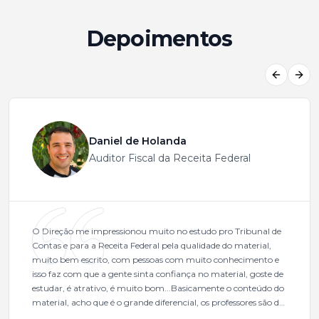
Depoimentos
Previous
Next
Daniel de Holanda
Auditor Fiscal da Receita Federal
O Direção me impressionou muito no estudo pro Tribunal de
Contas e para a Receita Federal pela qualidade do material,
muito bem escrito, com pessoas com muito conhecimento e
isso faz com que a gente sinta confiança no material, goste de
estudar, é atrativo, é muito bom...Basicamente o conteúdo do
material, acho que é o grande diferencial, os professores são de
excelente qualidade, todos gabaritados, todos com um dos