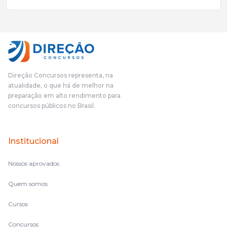
mais excelentes cargos da administração pública.Eu sempre
gostei muito e indico, indico demais porque é um excelente
cursinho! Esse programa das entrevistas foi muito
fundamental na minha derrota no ano passado para que eu
pudesse enxergar o que eu errei e corrigir minha rota.E além
das aulas vocês(Direção Concursos), que fizeram um
cronograma na Turma dos Feras, e isso é muito bom, porque
Direção Concursos representa, na
o aluno, além de ter que estudar, ele tem que perder tempo
atualidade, o que há de melhor na
fazendo um cronograma, num pós- edital é muito
preparação em alto rendimento para
complicado, é uma avalanche de informação, então vocês
concursos públicos no Brasil.
terem feito isso é muito bacana, porque quando eu me sentia
perdido, eu ia para a tela lá, eu ia pra aula de sábado, pra aula
de noite, então assim, vocês me ajudavam a não ficar perdido
Institucional
no volume de matérias.
Nossos aprovados
Quem somos
Cursos
Concursos