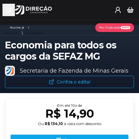
Open main menu
Assine já
Pós-Graduação
NOVO
Início
Módulos
Economia para todos os
cargos da SEFAZ MG
Secretaria de Fazenda de Minas Gerais
Confira o edital
Em até
10
x de
R$ 14,90
Ou
R$ 134,10
à vista com desconto