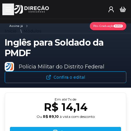
Open main menu
Assine já
Pós-Graduação
NOVO
Início
Módulos
Inglês para Soldado da
PMDF
Polícia Militar do Distrito Federal
Confira o edital
Em até
7
x de
R$ 14,14
Ou
R$ 89,10
à vista com desconto