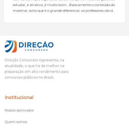
estudar, é atrativo, é muito bom...Basicamente o conteúdo do
material, acho que é o grande diferencial, os professores são de
excelente qualidade, todos gabaritados, todos com um dos
mais excelentes cargos da administração pública.Eu sempre
gostei muito e indico, indico demais porque é um excelente
cursinho! Esse programa das entrevistas foi muito
fundamental na minha derrota no ano passado para que eu
pudesse enxergar o que eu errei e corrigir minha rota.E além
das aulas vocês(Direção Concursos), que fizeram um
cronograma na Turma dos Feras, e isso é muito bom, porque
Direção Concursos representa, na
o aluno, além de ter que estudar, ele tem que perder tempo
atualidade, o que há de melhor na
fazendo um cronograma, num pós- edital é muito
preparação em alto rendimento para
complicado, é uma avalanche de informação, então vocês
concursos públicos no Brasil.
terem feito isso é muito bacana, porque quando eu me sentia
perdido, eu ia para a tela lá, eu ia pra aula de sábado, pra aula
de noite, então assim, vocês me ajudavam a não ficar perdido
Institucional
no volume de matérias.
Nossos aprovados
Quem somos