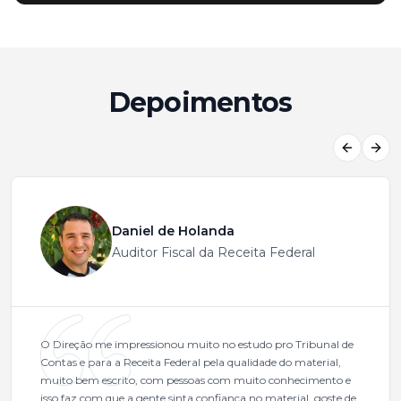
Depoimentos
Previous
Next
Daniel de Holanda
Auditor Fiscal da Receita Federal
O Direção me impressionou muito no estudo pro Tribunal de
Contas e para a Receita Federal pela qualidade do material,
muito bem escrito, com pessoas com muito conhecimento e
isso faz com que a gente sinta confiança no material, goste de