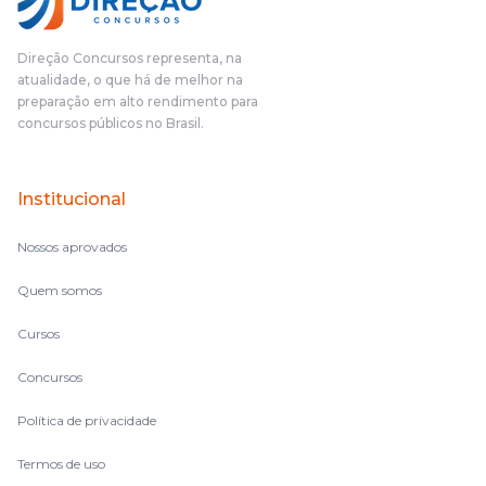
pudesse enxergar o que eu errei e corrigir minha rota.E além
das aulas vocês(Direção Concursos), que fizeram um
cronograma na Turma dos Feras, e isso é muito bom, porque
Direção Concursos representa, na
o aluno, além de ter que estudar, ele tem que perder tempo
atualidade, o que há de melhor na
fazendo um cronograma, num pós- edital é muito
preparação em alto rendimento para
complicado, é uma avalanche de informação, então vocês
concursos públicos no Brasil.
terem feito isso é muito bacana, porque quando eu me sentia
perdido, eu ia para a tela lá, eu ia pra aula de sábado, pra aula
de noite, então assim, vocês me ajudavam a não ficar perdido
Institucional
no volume de matérias.
Nossos aprovados
Quem somos
Cursos
Concursos
Política de privacidade
Termos de uso