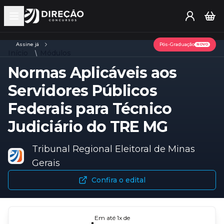
Open main menu
Assine já
Pós-Graduação
NOVO
Início
Módulos
Normas Aplicáveis aos
Servidores Públicos
Federais para Técnico
Judiciário do TRE MG
Tribunal Regional Eleitoral de Minas
Gerais
Confira o edital
Em até
1
x de