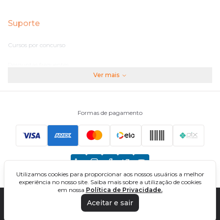
Suporte
Cursos por concurso
Perguntas frequentes
Ver mais
Assinaturas
Fale conosco
Formas de pagamento
Principais Concursos
CNU
Utilizamos cookies para proporcionar aos nossos usuários a melhor
TCU
experiência no nosso site. Saiba mais sobre a utilização de cookies
em nossa
Política de Privacidade.
EBSERH
Aceitar e sair
DIREÇÃO CONCURSOS - CURSOS ONLINE PARA CONCURSOS. TODOS OS
DIREITOS RESERVADOS. CNPJ: 32.161.525/0001-03
Banco do Brasil