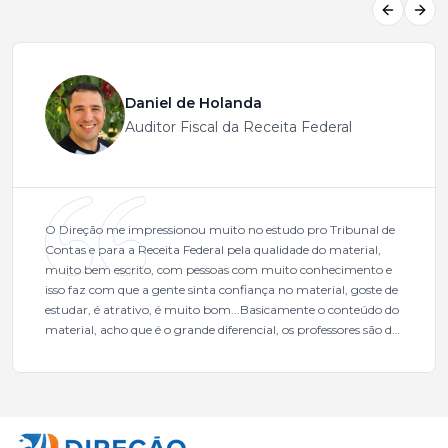
Previous
Next
Daniel de Holanda
Auditor Fiscal da Receita Federal
O Direção me impressionou muito no estudo pro Tribunal de
Contas e para a Receita Federal pela qualidade do material,
muito bem escrito, com pessoas com muito conhecimento e
isso faz com que a gente sinta confiança no material, goste de
estudar, é atrativo, é muito bom...Basicamente o conteúdo do
material, acho que é o grande diferencial, os professores são de
excelente qualidade, todos gabaritados, todos com um dos
mais excelentes cargos da administração pública.Eu sempre
gostei muito e indico, indico demais porque é um excelente
cursinho! Esse programa das entrevistas foi muito
fundamental na minha derrota no ano passado para que eu