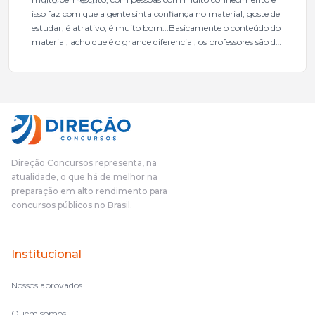
isso faz com que a gente sinta confiança no material, goste de
estudar, é atrativo, é muito bom...Basicamente o conteúdo do
material, acho que é o grande diferencial, os professores são de
excelente qualidade, todos gabaritados, todos com um dos
mais excelentes cargos da administração pública.Eu sempre
gostei muito e indico, indico demais porque é um excelente
cursinho! Esse programa das entrevistas foi muito
fundamental na minha derrota no ano passado para que eu
pudesse enxergar o que eu errei e corrigir minha rota.E além
das aulas vocês(Direção Concursos), que fizeram um
cronograma na Turma dos Feras, e isso é muito bom, porque
Direção Concursos representa, na
o aluno, além de ter que estudar, ele tem que perder tempo
atualidade, o que há de melhor na
fazendo um cronograma, num pós- edital é muito
preparação em alto rendimento para
complicado, é uma avalanche de informação, então vocês
concursos públicos no Brasil.
terem feito isso é muito bacana, porque quando eu me sentia
perdido, eu ia para a tela lá, eu ia pra aula de sábado, pra aula
de noite, então assim, vocês me ajudavam a não ficar perdido
Institucional
no volume de matérias.
Nossos aprovados
Quem somos