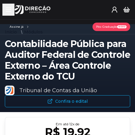
Open main menu
Assine já
Pós-Graduação
NOVO
Início
Módulos
Contabilidade Pública para
Auditor Federal de Controle
Externo – Área Controle
Externo do TCU
Tribunal de Contas da União
Confira o edital
Em até
12
x de
R$ 19,92