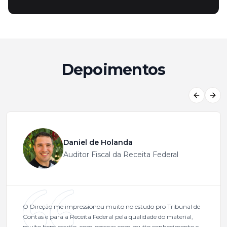
Depoimentos
Previous
Next
Daniel de Holanda
Auditor Fiscal da Receita Federal
O Direção me impressionou muito no estudo pro Tribunal de
Contas e para a Receita Federal pela qualidade do material,
muito bem escrito, com pessoas com muito conhecimento e