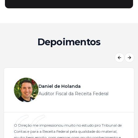
Depoimentos
Previous
Next
Daniel de Holanda
Auditor Fiscal da Receita Federal
O Direção me impressionou muito no estudo pro Tribunal de
Contas e para a Receita Federal pela qualidade do material,
muito bem escrito, com pessoas com muito conhecimento e