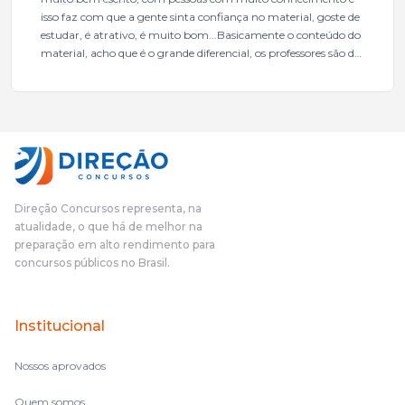
isso faz com que a gente sinta confiança no material, goste de
estudar, é atrativo, é muito bom...Basicamente o conteúdo do
material, acho que é o grande diferencial, os professores são de
excelente qualidade, todos gabaritados, todos com um dos
mais excelentes cargos da administração pública.Eu sempre
gostei muito e indico, indico demais porque é um excelente
cursinho! Esse programa das entrevistas foi muito
fundamental na minha derrota no ano passado para que eu
pudesse enxergar o que eu errei e corrigir minha rota.E além
das aulas vocês(Direção Concursos), que fizeram um
cronograma na Turma dos Feras, e isso é muito bom, porque
Direção Concursos representa, na
o aluno, além de ter que estudar, ele tem que perder tempo
atualidade, o que há de melhor na
fazendo um cronograma, num pós- edital é muito
preparação em alto rendimento para
complicado, é uma avalanche de informação, então vocês
concursos públicos no Brasil.
terem feito isso é muito bacana, porque quando eu me sentia
perdido, eu ia para a tela lá, eu ia pra aula de sábado, pra aula
de noite, então assim, vocês me ajudavam a não ficar perdido
Institucional
no volume de matérias.
Nossos aprovados
Quem somos