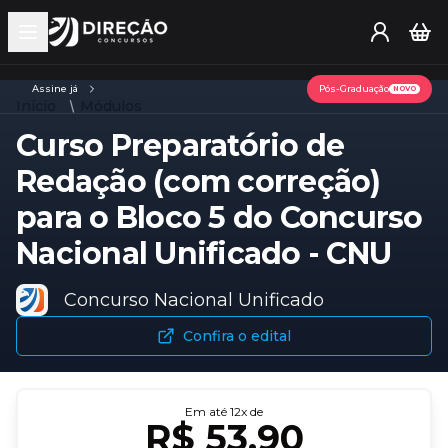
Open main menu
Assine já
Pós-Graduação
NOVO
Início
Módulos
Curso Preparatório de
Redação (com correção)
para o Bloco 5 do Concurso
Nacional Unificado - CNU
Concurso Nacional Unificado
Confira o edital
Em até
12
x de
R$ 53,90