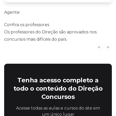
Agente
Confira os professores
Os professores do Direção são aprovados nos
concursos mais difíceis do país.
Previous
Next
Tenha acesso completo a
todo o conteúdo do Direção
Concursos
Acesse todas as aulas e cursos do site em
um único lugar