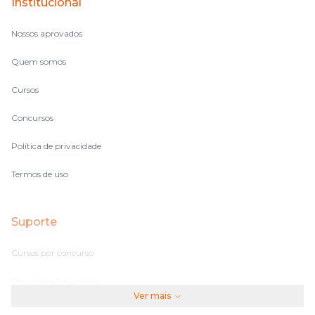
Institucional
no volume de matérias.
Nossos aprovados
Quem somos
Cursos
Concursos
Política de privacidade
Termos de uso
Suporte
Cursos por concurso
Perguntas frequentes
Ver mais
Assinaturas