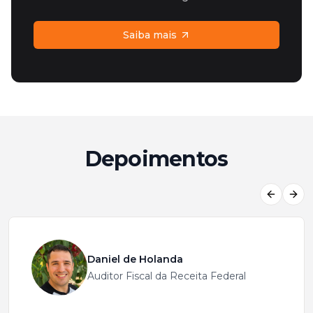
Saiba mais
Depoimentos
Previous
Next
Daniel de Holanda
Auditor Fiscal da Receita Federal