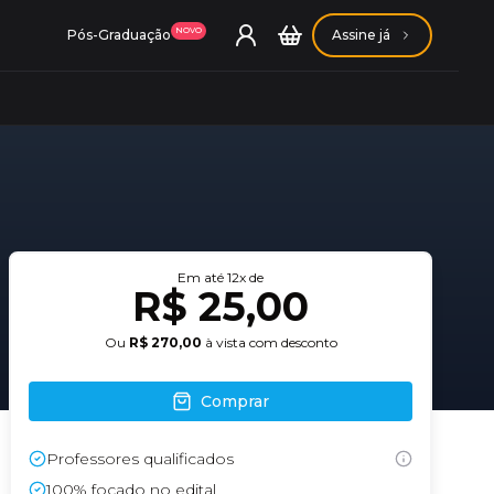
NOVO
Pós-Graduação
Assine já
ação Getúlio Vargas
Em até
12
x de
R$ 25,00
ação Carlos Chagas
Ou
R$ 270,00
à vista com desconto
Comprar
Professores qualificados
Conheça nossas assinaturas
Conheça nossas assinaturas
100% focado no edital