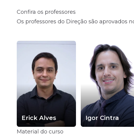
Confira os professores
Fale com o time comercial
Os professores do Direção são aprovados no
Erick Alves
Igor Cintra
Material do curso