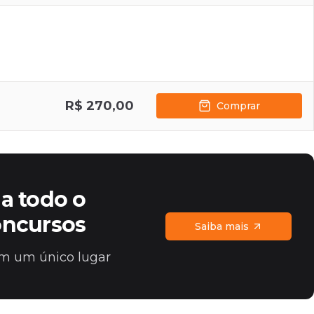
R$ 270,00
Comprar
a todo o
oncursos
Saiba mais
 em um único lugar