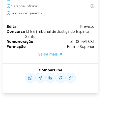
Garantia infinita
Conheça nossas assinaturas
14
dias de garantia
Edital
Previsto
us slide
xt slide
Concurso
TJ ES (Tribunal de Justiça do Espírito
Santo)
Remuneração
até R$ 9.596,81
Formação
Ensino Superior
Saiba mais
Compartilhe