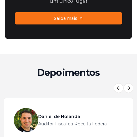
um único lugar
Saiba mais
Depoimentos
Previous
Next
Daniel de Holanda
Auditor Fiscal da Receita Federal