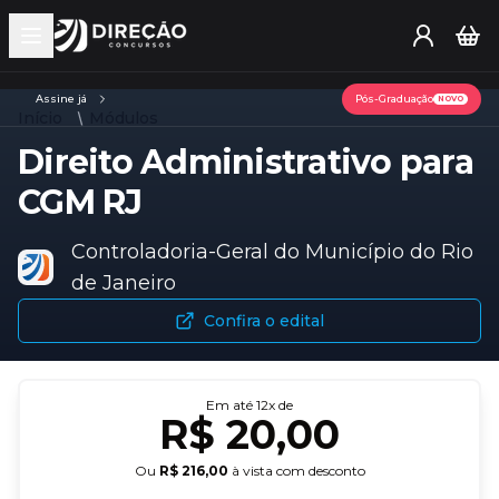
Open main menu
Assine já
Pós-Graduação
NOVO
Início
Módulos
Direito Administrativo para
CGM RJ
Controladoria-Geral do Município do Rio
de Janeiro
Confira o edital
Em até
12
x de
R$ 20,00
Ou
R$ 216,00
à vista com desconto