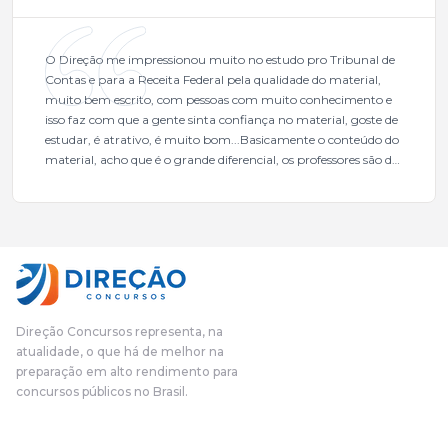
O Direção me impressionou muito no estudo pro Tribunal de
Contas e para a Receita Federal pela qualidade do material,
muito bem escrito, com pessoas com muito conhecimento e
isso faz com que a gente sinta confiança no material, goste de
estudar, é atrativo, é muito bom...Basicamente o conteúdo do
material, acho que é o grande diferencial, os professores são de
excelente qualidade, todos gabaritados, todos com um dos
mais excelentes cargos da administração pública.Eu sempre
gostei muito e indico, indico demais porque é um excelente
cursinho! Esse programa das entrevistas foi muito
fundamental na minha derrota no ano passado para que eu
pudesse enxergar o que eu errei e corrigir minha rota.E além
das aulas vocês(Direção Concursos), que fizeram um
cronograma na Turma dos Feras, e isso é muito bom, porque
Direção Concursos representa, na
o aluno, além de ter que estudar, ele tem que perder tempo
atualidade, o que há de melhor na
fazendo um cronograma, num pós- edital é muito
preparação em alto rendimento para
complicado, é uma avalanche de informação, então vocês
concursos públicos no Brasil.
terem feito isso é muito bacana, porque quando eu me sentia
perdido, eu ia para a tela lá, eu ia pra aula de sábado, pra aula
de noite, então assim, vocês me ajudavam a não ficar perdido